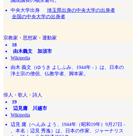
議院議長の福永健司。
中央大学出身
埼玉県出身の中央大学の出身者
全国の中央大学の出身者
宗教家・思想家・運動家
18
由木義文 加須市
Wikipedia
由木 義文（ゆうき よしふみ、1944年 - ）は、日本の
浄土宗の僧侶、仏教学者、脚本家。
俳人・歌人・詩人
19
辺見庸 川越市
Wikipedia
辺見 庸（へんみ よう、1944年（昭和19年）9月27日 -
、本名：辺見 秀逸）は、日本の作家、ジャーナリス