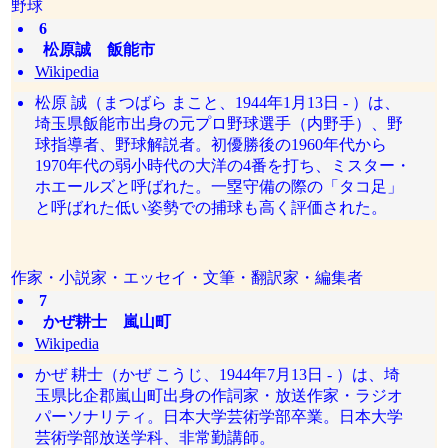
野球
6
松原誠 飯能市
Wikipedia
松原 誠（まつばら まこと、1944年1月13日 - ）は、
埼玉県飯能市出身の元プロ野球選手（内野手）、野
球指導者、野球解説者。初優勝後の1960年代から
1970年代の弱小時代の大洋の4番を打ち、ミスター・
ホエールズと呼ばれた。一塁守備の際の「タコ足」
と呼ばれた低い姿勢での捕球も高く評価された。
作家・小説家・エッセイ・文筆・翻訳家・編集者
7
かぜ耕士 嵐山町
Wikipedia
かぜ 耕士（かぜ こうじ、1944年7月13日 - ）は、埼
玉県比企郡嵐山町出身の作詞家・放送作家・ラジオ
パーソナリティ。日本大学芸術学部卒業。日本大学
芸術学部放送学科、非常勤講師。