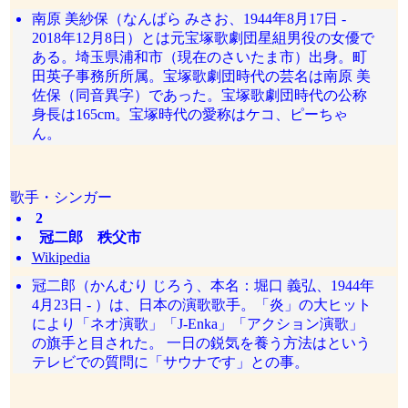
南原 美紗保（なんばら みさお、1944年8月17日 -
2018年12月8日）とは元宝塚歌劇団星組男役の女優で
ある。埼玉県浦和市（現在のさいたま市）出身。町
田英子事務所所属。宝塚歌劇団時代の芸名は南原 美
佐保（同音異字）であった。宝塚歌劇団時代の公称
身長は165cm。宝塚時代の愛称はケコ、ピーちゃ
ん。
歌手・シンガー
2
冠二郎 秩父市
Wikipedia
冠二郎（かんむり じろう、本名：堀口 義弘、1944年
4月23日 - ）は、日本の演歌歌手。「炎」の大ヒット
により「ネオ演歌」「J-Enka」「アクション演歌」
の旗手と目された。 一日の鋭気を養う方法はという
テレビでの質問に「サウナです」との事。