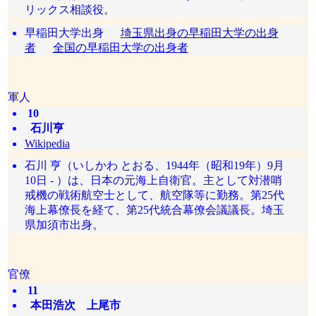
リックス相談役。
早稲田大学出身
埼玉県出身の早稲田大学の出身
者
全国の早稲田大学の出身者
軍人
10
石川亨
Wikipedia
石川 亨（いしかわ とおる、1944年（昭和19年）9月
10日 - ）は、日本の元海上自衛官。主として対潜哨
戒機の戦術航空士として、航空隊等に勤務。第25代
海上幕僚長を経て、第25代統合幕僚会議議長。埼玉
県加須市出身。
官僚
11
本田浩次 上尾市