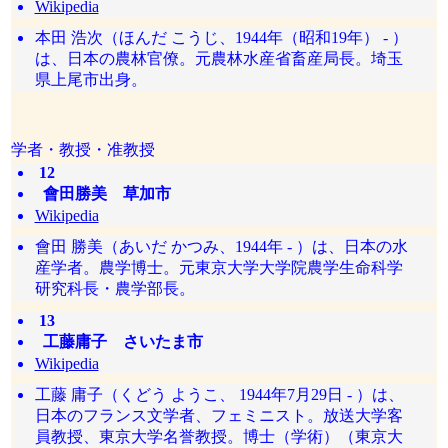
Wikipedia
本田 浩次（ほんだ こうじ、1944年（昭和19年） - ）
は、日本の農林官僚。元農林水産省畜産局長。埼玉
県上尾市出身。
学者・教授・准教授
12
會田勝美 草加市
Wikipedia
會田 勝美（あいだ かつみ、1944年 - ）は、日本の水
産学者。農学博士。元東京大学大学院農学生命科学
研究科長・農学部長。
13
工藤庸子 さいたま市
Wikipedia
工藤 庸子（くどう ようこ、 1944年7月29日 - ）は、
日本のフランス文学者、フェミニスト。放送大学客
員教授、東京大学名誉教授。博士（学術）（東京大