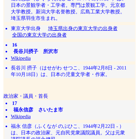
日本の景観学者・工学者。専門は景観工学。元京都
大学教授。新潟大学名誉教授。広島工業大学教授。
埼玉県羽生市生まれ。
東京大学出身
埼玉県出身の東京大学の出身者
全国の東京大学の出身者
16
長谷川摂子 所沢市
Wikipedia
長谷川 摂子（はせがわ せつこ、1944年2月8日 - 2011
年10月18日）は、日本の児童文学者・作家。
政治家・議員・首長
17
福永信彦 さいたま市
Wikipedia
福永 信彦（ふくなが のぶひこ、1944年2月22日 - ）
は、日本の政治家、元自民党衆議院議員。父は元衆