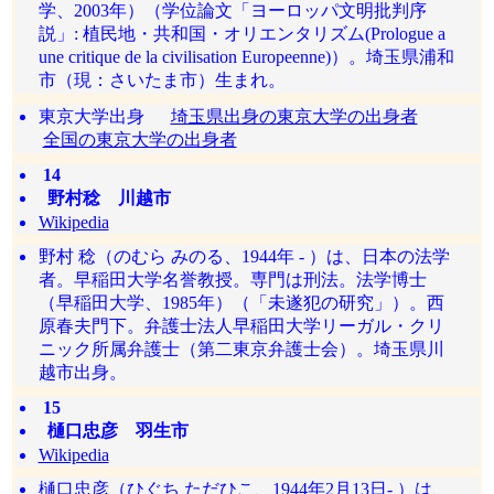
学、2003年）（学位論文「ヨーロッパ文明批判序
説」: 植民地・共和国・オリエンタリズム(Prologue a
une critique de la civilisation Europeenne)）。埼玉県浦和
市（現：さいたま市）生まれ。
東京大学出身
埼玉県出身の東京大学の出身者
全国の東京大学の出身者
14
野村稔 川越市
Wikipedia
野村 稔（のむら みのる、1944年 - ）は、日本の法学
者。早稲田大学名誉教授。専門は刑法。法学博士
（早稲田大学、1985年）（「未遂犯の研究」）。西
原春夫門下。弁護士法人早稲田大学リーガル・クリ
ニック所属弁護士（第二東京弁護士会）。埼玉県川
越市出身。
15
樋口忠彦 羽生市
Wikipedia
樋口忠彦（ひぐち ただひこ、1944年2月13日- ）は、