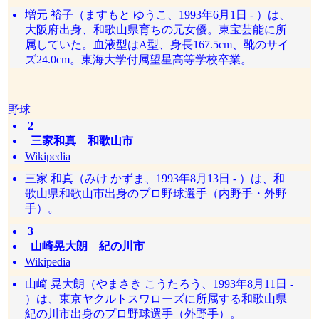
増元 裕子（ますもと ゆうこ、1993年6月1日 - ）は、
大阪府出身、和歌山県育ちの元女優。東宝芸能に所
属していた。血液型はA型、身長167.5cm、靴のサイ
ズ24.0cm。東海大学付属望星高等学校卒業。
野球
2
三家和真 和歌山市
Wikipedia
三家 和真（みけ かずま、1993年8月13日 - ）は、和
歌山県和歌山市出身のプロ野球選手（内野手・外野
手）。
3
山崎晃大朗 紀の川市
Wikipedia
山崎 晃大朗（やまさき こうたろう、1993年8月11日 -
）は、東京ヤクルトスワローズに所属する和歌山県
紀の川市出身のプロ野球選手（外野手）。