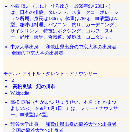
小西 博之（こにし ひろゆき、1959年9月28日 - ）
は、日本の俳優、タレント。スタークコーポレーシ
ョン所属。身長は180cm。体重は78kg。 血液型はA
型。趣味は料理、パソコン、釣り、ガーデニング、
サイクリング。特技はボクシング、ゴルフ、スキ
ー、野球、乗馬、合気道。愛称は「コニタン」。
中京大学出身
和歌山県出身の中京大学の出身者
全国の中京大学の出身者
モデル・アイドル・タレント・アナウンサー
2
高松良誠 紀の川市
Wikipedia
高松 良誠（たかまつ りょうせい、本名：たかまつ
よしのぶ、1959年6月1日 - ）は、フリーアナウンサ
ー。血液型はA型。
龍谷大学出身
和歌山県出身の龍谷大学の出身者
全国の龍谷大学の出身者