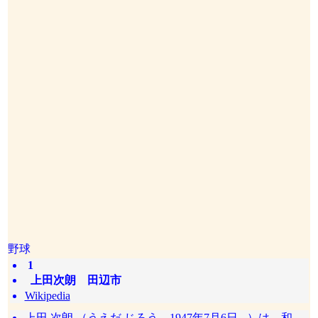
野球
1
上田次朗 田辺市
Wikipedia
上田 次朗 （うえだ じろう、1947年7月6日 - ）は、和