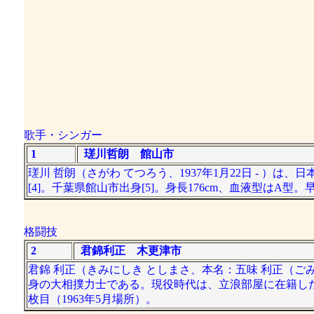
歌手・シンガー
1
瑳川哲朗 館山市
瑳川 哲朗（さがわ てつろう、1937年1月22日 - ）
[4]。千葉県館山市出身[5]。身長176cm、血液型は
格闘技
2
君錦利正 木更津市
君錦 利正（きみにしき としまさ、本名：五味 利正（ごみ 
身の大相撲力士である。現役時代は、立浪部屋に在籍した。
枚目（1963年5月場所）。