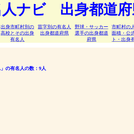
名人ナビ 出身都道府
出身市町村別の
苗字別の有名人
野球・サッカー
市町村の
高校とその出身
出身都道府県
選手の出身都道
面積・公
有名人
府県
ト・出身
れ」の有名人の数：9人