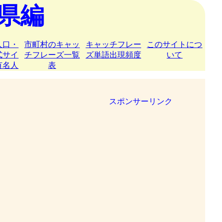
県編
人口・
市町村のキャッ
キャッチフレー
このサイトにつ
式サイ
チフレーズ一覧
ズ単語出現頻度
いて
有名人
表
スポンサーリンク