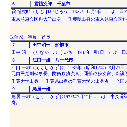
6
霜禮次郎 千葉市
霜 禮次郎（しも れいじろう、1937年12月9日 - ）は
東京慈恵会医科大学出身
千葉県出身の東京慈恵会医科
政治家・議員・首長
7
田中昭一 船橋市
田中 昭一（たなか しょういち、1937年1月1日 - ）
8
江口一雄 八千代市
江口 一雄（えぐち かずお、1937年（昭和12年）9月25日
元自民党副幹事長、防衛政務次官、運輸政務次官、衆議
千葉大学出身
千葉県出身の千葉大学の出身者
全国
9
鳥居一雄
鳥居 一雄（とりい かずお1937年7月15日 - ）は
身。