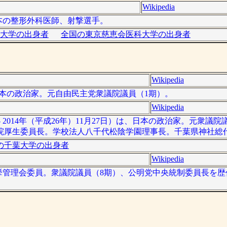
Wikipedia
、日本の整形外科医師、射撃選手。
大学の出身者
全国の東京慈恵会医科大学の出身者
Wikipedia
は、日本の政治家。元自由民主党衆議院議員（1期）。
Wikipedia
 - 2014年（平成26年）11月27日）は、日本の政治家。元衆議
院厚生委員長。学校法人八千代松陰学園理事長。千葉県神社総
の千葉大学の出身者
Wikipedia
、中央選挙管理会委員。衆議院議員（8期）、公明党中央統制委員長を