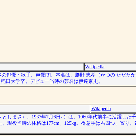
Wikipedia
は、日本の俳優・歌手、声優[3]。本名は、勝野 忠孝（かつの ただ
A型。早稲田大学卒。デビュー当時の芸名は伊達京史。
Wikipedia
としまさ）、1937年7月6日- ）は、1960年代前半に活躍し
現役当時の体格は177cm、125kg。得意手は右四つ、寄り。