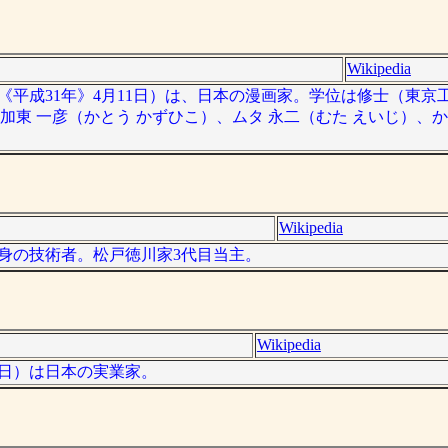
Wikipedia
19年《平成31年》4月11日）は、日本の漫画家。学位は修士（東京工
加東 一彦（かとう かずひこ）、ムタ 永二（むた えいじ）、
Wikipedia
県出身の技術者。松戸徳川家3代目当主。
Wikipedia
月30日）は日本の実業家。