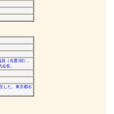
院議員（当選3回）。
代会長。
歴任した。東京都出