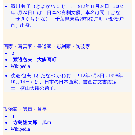
清川 虹子（きよかわ にじこ、1912年11月24日 - 2002
年5月24日）は、日本の喜劇女優。本名は関口 はな
（せきぐち はな）。千葉県東葛飾郡松戸町（現:松戸
市）出身。
画家・写真家・書道家・彫刻家・陶芸家
2
渡邉包夫 大多喜町
Wikipedia
渡邉 包夫（わたなべ かねお、1912年7月8日 - 1998年
10月14日）は、日本の日本画家、書画古文書鑑定
士。横山大観の弟子。
政治家・議員・首長
3
寺島隆太郎 旭市
Wikipedia