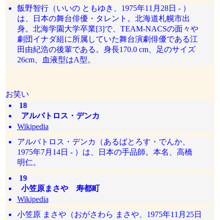
飯野智行（いいの ともゆき、1975年11月28日 - ）
は、日本の舞台俳優・タレント。北海道札幌市出
身。北海学園大学卒業[3]で、TEAM-NACSの面々や
劇団イナダ組に所属していた舞台演劇俳優である江
田由紀浩の後輩である。身長170.0 cm、足のサイズ
26cm、血液型はA型。
お笑い
18
アルバトロス・デンカ
Wikipedia
アルバトロス・デンカ（あるばとろす・でんか、
1975年7月14日 - ）は、日本の手品師。本名、高橋
明仁。
19
小笠原まさや 寿都町
Wikipedia
小笠原 まさや（おがさわら まさや、1975年11月25日