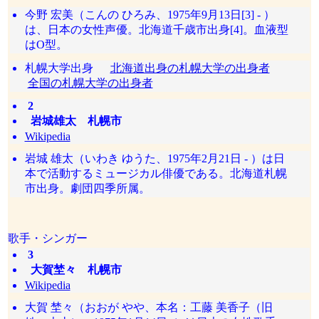
今野 宏美（こんの ひろみ、1975年9月13日[3] - ）
は、日本の女性声優。北海道千歳市出身[4]。血液型
はO型。
札幌大学出身
北海道出身の札幌大学の出身者
全国の札幌大学の出身者
2
岩城雄太 札幌市
Wikipedia
岩城 雄太（いわき ゆうた、1975年2月21日 - ）は日
本で活動するミュージカル俳優である。北海道札幌
市出身。劇団四季所属。
歌手・シンガー
3
大賀埜々 札幌市
Wikipedia
大賀 埜々（おおが やや、本名：工藤 美香子（旧