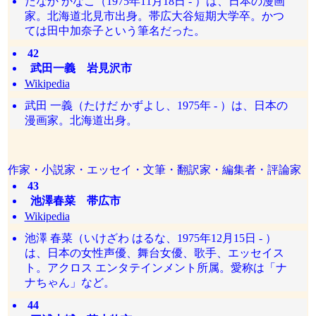
たなか かなこ（1975年11月18日 - ）は、日本の漫画
家。北海道北見市出身。帯広大谷短期大学卒。かつ
ては田中加奈子という筆名だった。
42
武田一義 岩見沢市
Wikipedia
武田 一義（たけだ かずよし、1975年 - ）は、日本の
漫画家。北海道出身。
作家・小説家・エッセイ・文筆・翻訳家・編集者・評論家
43
池澤春菜 帯広市
Wikipedia
池澤 春菜（いけざわ はるな、1975年12月15日 - ）
は、日本の女性声優、舞台女優、歌手、エッセイス
ト。アクロス エンタテインメント所属。愛称は「ナ
ナちゃん」など。
44