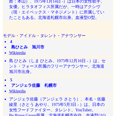
姓：本山）、1975年1月14日 -）は日本の女性歌手、
女優。ヒラタオフィス所属だが、一時はアクシヴ
（現・エイベックス・マネジメント）に所属してい
たこともある。北海道札幌市出身。血液型O型。
モデル・アイドル・タレント・アナウンサー
4
島ひとみ 旭川市
Wikipedia
島 ひとみ（しま ひとみ、1975年12月16日 - ）は、セ
ント・フォース所属のフリーアナウンサー。北海道
旭川市出身。
5
アンジェラ佐藤 札幌市
Wikipedia
アンジェラ佐藤（アンジェラ さとう）、本名・佐藤
綾里（さとう あやり、1975年5月3日 - ）は、日本の
女性フードファイター、タレント、YouTuber。
Be.Brave Group所属。北海道札幌市在住。血液型はO