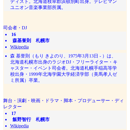
ディスト。北海道枝幸郡浜頓別町出身。テレビマン
ユニオン音楽事業部所属。
司会者・DJ
16
森基誉則 札幌市
Wikipedia
森 基誉則（もり きよのり、1975年3月13日 - ）は、
北海道札幌市出身のラジオDJ・フリーライター・キ
ャスター・イベント司会者。北海道札幌手稲高等学
校出身・1999年北海学園大学経済学部（美馬孝人ゼ
ミ所属）卒業。
舞台・演劇・映画・ドラマ・脚本・プロデューサー・ディ
レクター
17
飯野智行 札幌市
Wikipedia