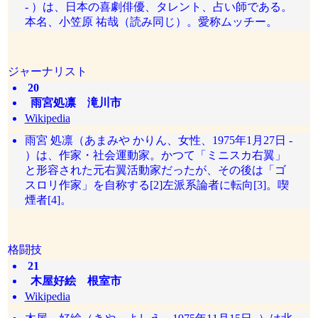
- ）は、日本の喜劇俳優、タレント、占い師である。
本名、小笠原 祐哉（読み同じ）。愛称ムッチー。
ジャーナリスト
20
雨宮処凛 滝川市
Wikipedia
雨宮 処凛（あまみや かりん、女性、1975年1月27日 -
）は、作家・社会運動家。かつて「ミニスカ右翼」
と形容された元右翼活動家だったが、その後は「ゴ
スロリ作家」を自称する[2]左派系論者に転向[3]。喫
煙者[4]。
格闘技
21
木屋好絵 根室市
Wikipedia