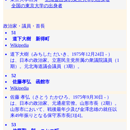
全国の東京大学の出身者
政治家・議員・首長
51
道下大樹 新得町
Wikipedia
道下大樹（みちした だいき、1975年12月24日 - ）
は、日本の政治家。立憲民主党所属の衆議院議員（1
期）。元北海道議会議員（3期）。
52
佐藤孝弘 函館市
Wikipedia
佐藤 孝弘（さとう たかひろ、1975年9月30日 - ）
は、日本の政治家、元通産官僚。山形市長（2期）。
山形市において、戦後最年少及び金澤忠雄の就任以
来49年振りとなる保守系市長[3][4]。
53