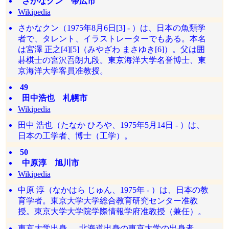
さかなクン 帯広市
Wikipedia
さかなクン（1975年8月6日[3] - ）は、日本の魚類学
者で、タレント、イラストレーターでもある。本名
は宮澤 正之[4][5]（みやざわ まさゆき[6]）。父は囲
碁棋士の宮沢吾朗九段。東京海洋大学名誉博士、東
京海洋大学客員准教授。
49
田中浩也 札幌市
Wikipedia
田中 浩也（たなか ひろや、1975年5月14日 - ）は、
日本の工学者、博士（工学）。
50
中原淳 旭川市
Wikipedia
中原 淳（なかはら じゅん、1975年 - ）は、日本の教
育学者。東京大学大学総合教育研究センター准教
授。東京大学大学院学際情報学府准教授（兼任）。
東京大学出身
北海道出身の東京大学の出身者