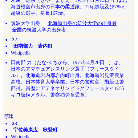
木屋 好絵（きや よしえ、1975年11月15日 -）は北
海道根室市出身の日本の柔道家。72kg超級及び78kg
超級の選手。身長167cm。
筑波大学出身
北海道出身の筑波大学の出身者
全国の筑波大学の出身者
22
田南部力 岩内町
Wikipedia
田南部 力（たなべ ちから、1975年4月20日 - ）は、
日本のアマチュアレスリング選手（フリースタイ
ル）。北海道岩内郡岩内町出身。北海道岩見沢農業
高校、日本体育大学卒業。日本の警察官。階級は警
部補。賞歴にアテネオリンピックフリースタイル55
キロ級銅メダル。警察功労章受章。
野球
23
宇佐美康広 歌登町
Wikipedia