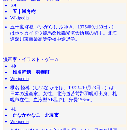
39
五十嵐冬樹
Wikipedia
五十嵐 冬樹（いがらし ふゆき、1975年9月30日 - ）
はホッカイドウ競馬桑原義光厩舎所属の騎手。北海
道深川東商業高等学校中途退学。
漫画家・イラスト・ゲーム
40
椎名軽穂 羽幌町
Wikipedia
椎名 軽穂（しいな かるほ、1975年10月23日 - ）は、
日本の漫画家。女性。北海道苫前郡羽幌町出身、札
幌市在住。血液型AB型[2]。身長156cm。
41
たなかかなこ 北見市
Wikipedia