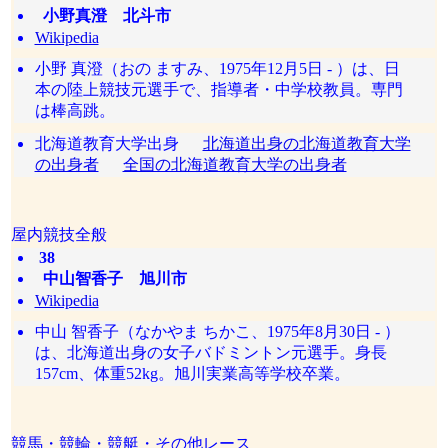
小野真澄 北斗市
Wikipedia
小野 真澄（おの ますみ、1975年12月5日 - ）は、日
本の陸上競技元選手で、指導者・中学校教員。専門
は棒高跳。
北海道教育大学出身
北海道出身の北海道教育大学
の出身者
全国の北海道教育大学の出身者
屋内競技全般
38
中山智香子 旭川市
Wikipedia
中山 智香子（なかやま ちかこ、1975年8月30日 - ）
は、北海道出身の女子バドミントン元選手。身長
157cm、体重52kg。旭川実業高等学校卒業。
競馬・競輪・競艇・その他レース