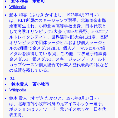
船木和喜 余市町
Wikipedia
船木 和喜（ふなき かずよし、1975年4月27日 - ）
は、F.I.T所属のスキージャンプ選手。北海道余市郡
余市町生まれ。小樽北照高等学校出身。日本代表と
して冬季オリンピック2大会（1998年長野、2002年ソ
ルトレイクシティ）、世界選手権5大会に出場。長野
オリンピックで団体ラージヒルおよび個人ラージヒ
ルの2種目で金メダル[2][3]、個人ノーマルヒルで銀
メダルを獲得している[4]。この他、世界選手権獲得
金メダル1、銀メダル3、スキージャンプ・ワールド
カップシーズン個人総合で日本人歴代最高の2位など
の成績を残している。
34
鈴木貴人 苫小牧市
Wikipedia
鈴木 貴人（すずき たかひと、1975年8月17日 - ）
は、北海道苫小牧市出身の元アイスホッケー選手。
ポジションはフォワード。元アイスホッケー日本代
表主将。