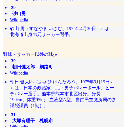
29
砂山勇
Wikipedia
砂山 勇（すなやま いさむ、1975年4月30日 - ）は、
北海道出身の元サッカー選手。
野球・サッカー以外の球技
30
朝日健太郎 釧路町
Wikipedia
朝日 健太郎（あさひ けんたろう、1975年9月19日 -
）は、日本の政治家、元・男子バレーボール、ビー
チバレー選手。熊本県熊本市北区出身。身長
199cm、体重95kg、血液型A型。自由民主党所属の参
議院議員（1期）。
31
大塚有理子 札幌市
Wikipedia