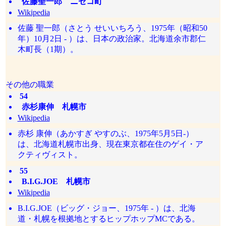
佐藤聖一郎 ニセコ町
Wikipedia
佐藤 聖一郎（さとう せいいちろう、1975年（昭和50
年）10月2日 - ）は、日本の政治家。北海道余市郡仁
木町長（1期）。
その他の職業
54
赤杉康伸 札幌市
Wikipedia
赤杉 康伸（あかすぎ やすのぶ、1975年5月5日‐）
は、北海道札幌市出身、現在東京都在住のゲイ・ア
クティヴィスト。
55
B.I.G.JOE 札幌市
Wikipedia
B.I.G.JOE（ビッグ・ジョー、1975年 - ）は、北海
道・札幌を根拠地とするヒップホップMCである。