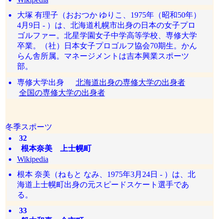
大塚 有理子（おおつか ゆりこ、1975年（昭和50年）
4月9日 - ）は、北海道札幌市出身の日本の女子プロ
ゴルファー。北星学園女子中学高等学校、専修大学
卒業。（社）日本女子プロゴルフ協会70期生。かん
らん舎所属。マネージメントは吉本興業スポーツ
部。
専修大学出身
北海道出身の専修大学の出身者
全国の専修大学の出身者
冬季スポーツ
32
根本奈美 上士幌町
Wikipedia
根本 奈美（ねもと なみ、1975年3月24日 - ）は、北
海道上士幌町出身の元スピードスケート選手であ
る。
33