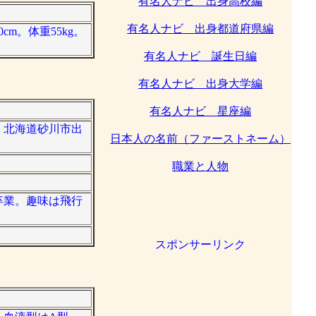
有名人ナビ 出身高校編
有名人ナビ 出身都道府県編
m。体重55kg。
有名人ナビ 誕生日編
有名人ナビ 出身大学編
有名人ナビ 星座編
ー。北海道砂川市出
日本人の名前（ファーストネーム）
職業と人物
学卒業。趣味は飛行
スポンサーリンク