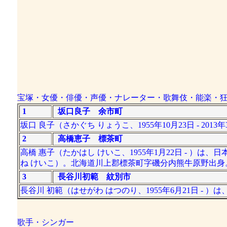
宝塚・女優・俳優・声優・ナレーター・歌舞伎・能楽・
1
坂口良子 余市町
坂口 良子（さかぐち りょうこ、1955年10月23日 - 2
2
高橋恵子 標茶町
高橋 惠子（たかはし けいこ、1955年1月22日 - ）は
ね けいこ）。北海道川上郡標茶町字磯分内熊牛原野出身
3
長谷川初範 紋別市
長谷川 初範（はせがわ はつのり、1955年6月21日 -
歌手・シンガー