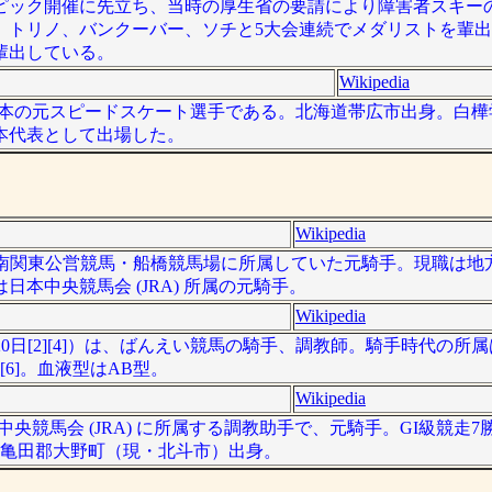
ンピック開催に先立ち、当時の厚生省の要請により障害者スキー
、トリノ、バンクーバー、ソチと5大会連続でメダリストを輩
輩出している。
Wikipedia
- ）は日本の元スピードスケート選手である。北海道帯広市出身。白
本代表として出場した。
Wikipedia
- ）は、南関東公営競馬・船橋競馬場に所属していた元騎手。現職は
本中央競馬会 (JRA) 所属の元騎手。
Wikipedia
09年10月20日[2][4]）は、ばんえい競馬の騎手、調教師。騎手時代
][6]。血液型はAB型。
Wikipedia
日本中央競馬会 (JRA) に所属する調教助手で、元騎手。GI級競走
道亀田郡大野町（現・北斗市）出身。