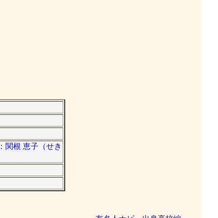
姓：関根 恵子（せき