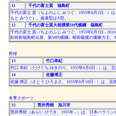
11
千代の富士貢 福島町
千代の富士 貢（ちよのふじ みつぐ、1955年6月1日 -
もと みつぐ）。血液型はA型。
12
千代の富士貢大相撲第58代横綱 福島町
千代の富士 貢（ちよのふじ みつぐ、1955年6月1日 - 2
松前郡福島町出身。第58代横綱。昭和最後の優勝力士。
野球
13
竹口幸紀
竹口 幸紀（たけぐち ゆきのり、1955年6月6日 - ）
14
佐藤博正
佐藤 博正（さとう ひろまさ、1955年8月10日 - ）
冬季スポーツ
15
荒井秀樹 旭川市
荒井秀樹（あらい ひでき、1955年 - ）は、日本パラ