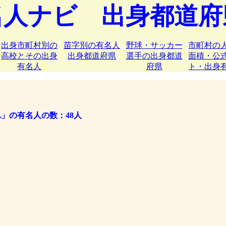
名人ナビ 出身都道府
出身市町村別の
苗字別の有名人
野球・サッカー
市町村の
高校とその出身
出身都道府県
選手の出身都道
面積・公
有名人
府県
ト・出身
」の有名人の数：48人