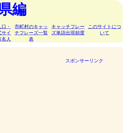
県編
人口・
市町村のキャッ
キャッチフレー
このサイトにつ
式サイ
チフレーズ一覧
ズ単語出現頻度
いて
有名人
表
スポンサーリンク