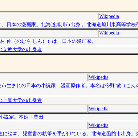
Wikipedia
- ）は、日本の漫画家。北海道旭川市出身 。北海道旭川東高等学校
Wikipedia
名：野村 伸（のむら しん））は、日本の漫画家。
の立教大学の出身者
Wikipedia
海道三笠市生まれの日本の小説家、漫画原作者。本名は今野 敏（こん
の上智大学の出身者
Wikipedia
本の小説家。本姓・豊田。
Wikipedia
作家。主に絵本、児童書の執筆を手がけている。北海道函館市出身