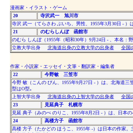
漫画家・イラスト・ゲーム
20
寺沢武一 旭川市
寺沢 武一（てらさわ ぶいち、男性、1955年3月30日 
21
のむらしんぼ 函館市
のむら しんぼ（1955年（昭和30年）9月24日 - 、本
立教大学出身
北海道出身の立教大学の出身者
全国
作家・小説家・エッセイ・文筆・翻訳家・編集者
22
今野敏 三笠市
今野 敏（こんの びん、1955年9月27日 - ）は、北
型はO型｡
上智大学出身
北海道出身の上智大学の出身者
全国
23
見延典子 札幌市
見延 典子（みのべ のりこ、1955年8月2日 - ）は、日
24
高楼方子 函館市
高楼 方子（たかどの ほうこ、1955年 -）は日本の