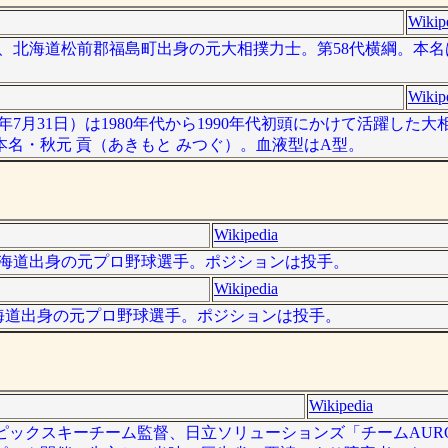
Wikip
 ）は、北海道松前郡福島町出身の元大相撲力士。第58代横綱。本
Wikip
016年7月31日）は1980年代から1990年代初頭にかけて活躍し
本名・秋元 貢（あきもと みつぐ）。血液型はA型。
Wikipedia
は、北海道出身の元プロ野球選手。ポジションは投手。
Wikipedia
は、北海道出身の元プロ野球選手。ポジションは投手。
Wikipedia
リンピックスキーチーム監督、日立ソリューションズ「チームAUR