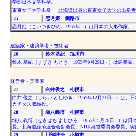
学部日本文学科卒。
東京女子大学出身
北海道出身の東京女子大学の出身者
25
恋月姫 釧路市
恋月姫（こいつきひめ、1955年 - ）は日本の人形作家。
建築家・建築学者・技術者
26
鈴木基紀 旭川市
鈴木 基紀（すずき もとき、1955年9月29日 - ）は
経営者・実業家
27
白井俊之 札幌市
白井 俊之（しらい としゆき、1955年12月21日 -
カチタス取締役。
28
堰八義博 札幌市
堰八 義博（せきはち よしひろ、1955年5月26日 -
長。北海道経済連合会副会長。NHK経営委員会委員。
29
川部誠治 小樽市