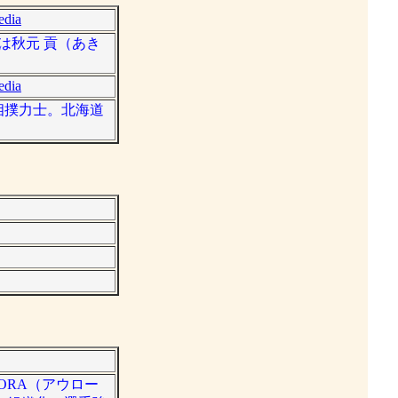
edia
名は秋元 貢（あき
edia
た大相撲力士。北海道
ORA（アウロー