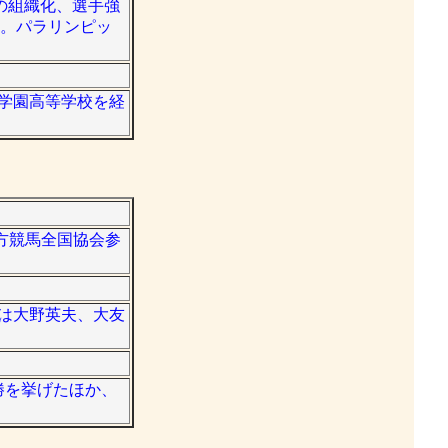
の組織化、選手強
出。パラリンピッ
樺学園高等学校を経
地方競馬全国協会参
の所属は大野英夫、大友
7勝を挙げたほか、