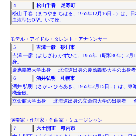
4
松山千春 足寄町
松山 千春（まつやま ちはる、1955年12月16日 - ）
血液型はO型。いて座。
モデル・アイドル・タレント・アナウンサー
5
吉澤一彦 砂川市
吉澤 一彦（よしざわ かずひこ、1955年（昭和30年）
身。
慶應義塾大学出身
北海道出身の慶應義塾大学の出身者
6
酒井弘明 札幌市
酒井 弘明（さかい ひろあき、1955年2月15日 - 
機全般。
立命館大学出身
北海道出身の立命館大学の出身者
演奏家・作詞家・作曲家・ミュージシャン
7
六土開正 稚内市