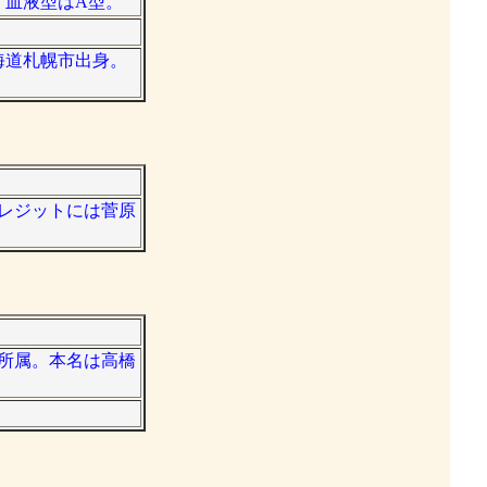
。血液型はA型。
北海道札幌市出身。
クレジットには菅原
会所属。本名は高橋