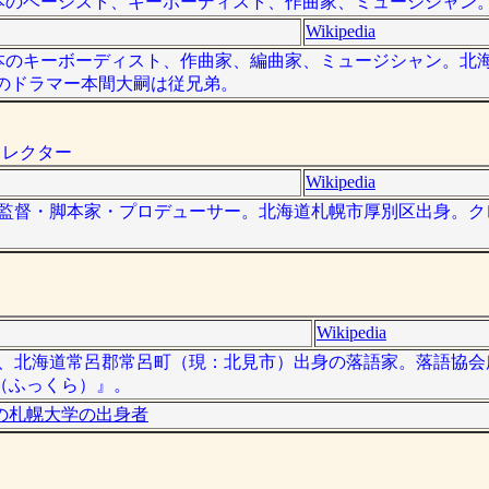
）は、日本のベーシスト、キーボーディスト、作曲家、ミュージシャン
Wikipedia
）は、日本のキーボーディスト、作曲家、編曲家、ミュージシャン。
Mのドラマー本間大嗣は従兄弟。
ィレクター
Wikipedia
本の映画監督・脚本家・プロデューサー。北海道札幌市厚別区出身。
Wikipedia
 - ）は、北海道常呂郡常呂町（現：北見市）出身の落語家。落語協
（ふっくら）』。
の札幌大学の出身者