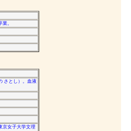
卒業。
の さとし）。血液
。東京女子大学文理