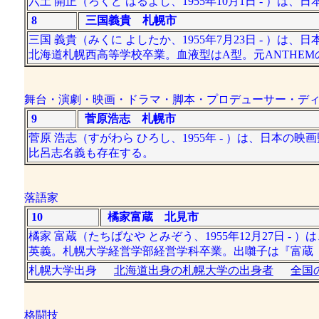
六土 開正（ろくど はるよし、1955年10月1日 - 
8
三国義貴 札幌市
三国 義貴（みくに よしたか、1955年7月23日 - 
北海道札幌西高等学校卒業。血液型はA型。元ANTHE
舞台・演劇・映画・ドラマ・脚本・プロデューサー・デ
9
菅原浩志 札幌市
菅原 浩志（すがわら ひろし、1955年 - ）は、日
比呂志名義も存在する。
落語家
10
橘家富蔵 北見市
橘家 富蔵（たちばなや とみぞう、1955年12月27日
英義。札幌大学経営学部経営学科卒業。出囃子は『富蔵
札幌大学出身
北海道出身の札幌大学の出身者
全国
格闘技