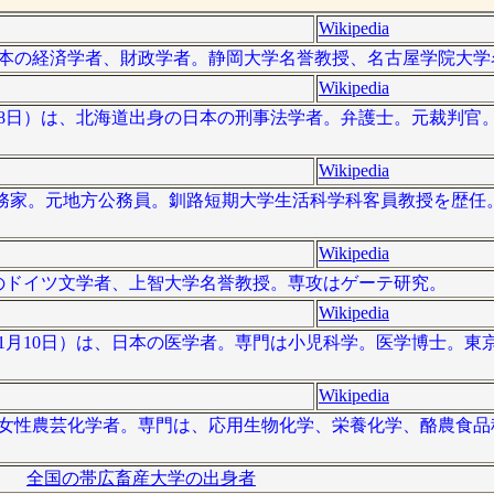
Wikipedia
）は、日本の経済学者、財政学者。静岡大学名誉教授、名古屋学院大
Wikipedia
3年12月28日）は、北海道出身の日本の刑事法学者。弁護士。元裁判
Wikipedia
本の林務家。元地方公務員。釧路短期大学生活科学科客員教授を歴
Wikipedia
、日本のドイツ文学者、上智大学名誉教授。専攻はゲーテ研究。
Wikipedia
011年11月10日）は、日本の医学者。専門は小児科学。医学博士。
Wikipedia
日本の女性農芸化学者。専門は、応用生物化学、栄養化学、酪農食品科
全国の帯広畜産大学の出身者