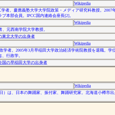
Wikipedia
日本の工学者。慶應義塾大学大学院政策・メディア研究科教授。200
本部会員。IPCC国内連絡会座長[2]。
Wikipedia
済学者、元西南学院大学教授。
の東北大学の出身者
Wikipedia
本の行政学者。2005年3月早稲田大学政治経済学術院教授を退職。
は、行政学。
全国の早稲田大学の出身者
Wikipedia
12年8月1日）は、日本の舞踊家、振付家、舞踊研究家。北海道小樽