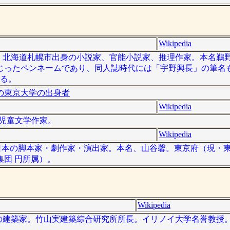
Wikipedia
 ）は、北海道札幌市出身の小説家、官能小説家、推理作家。本名鵜野
じったペンネームであり、同人誌時代には「宇野興長」の筆名
いる。
の東京大学の出身者
Wikipedia
本の児童文学作家。
Wikipedia
 - ）は、日本の脚本家・劇作家・演出家。本名、山谷馨。東京府（現
団 円所属）。
Wikipedia
は、日本の建築家。竹山実建築綜合研究所所長。イリノイ大学名誉教