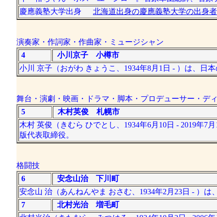
慶應義塾大学出身
北海道出身の慶應義塾大学の出身者
演奏家・作詞家・作曲家・ミュージシャン
4
小川京子 小樽市
小川 京子（おがわ きょうこ、1934年8月1日 - ）は、
舞台・演劇・映画・ドラマ・脚本・プロデューサー・デ
5
木村英俊 札幌市
木村 英俊（きむら ひでとし、1934年6月10日 - 20
版代表取締役。
格闘技
6
安念山治 下川町
安念山 治（あんねんやま おさむ、1934年2月23日 -
7
北村光治 増毛町