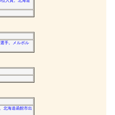
ン5位入賞。北海道
球選手。メルボル
60。北海道函館市出