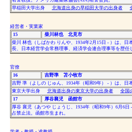
早稲田大学出身
北海道出身の早稲田大学の出身者
経営者・実業家
15
柴川林也 北見市
柴川 林也（しばかわ りんや、1934年2月15日 - 
長、日本経営学会常務理事、経済学会連合理事等を歴任
官僚
16
吉野準 苫小牧市
吉野 準（よしの じゅん、1934年（昭和9年） - ）は
東京大学出身
北海道出身の東京大学の出身者
全国
17
厚谷襄児 函館市
厚谷 襄児（あつや じょうじ、1934年（昭和9年）6月
占禁止法。函館市生まれ。
学者・教授・准教授