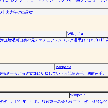
2006年）は、レスラー。ローマオリンピックライト級グレコローマ
の中央大学の出身者
Wikipedia
 ）は、北海道増毛町出身の元アマチュアレスリング選手およびプロ野
Wikipedia
、日本競輪選手会北海道支部に所属していた元競輪選手。期前選手。
Wikipedia
）は、将棋棋士。1994年、引退。渡辺東一名誉九段門下。棋士番号は