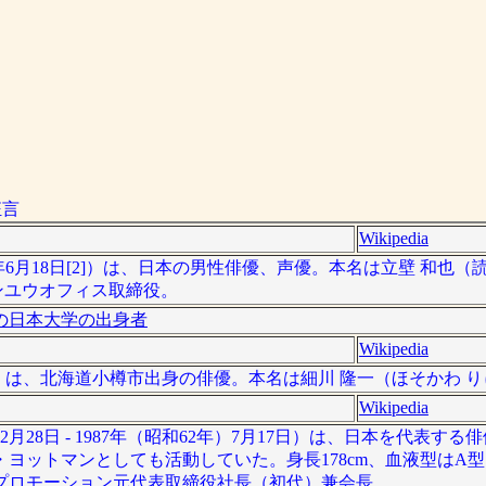
狂言
Wikipedia
015年6月18日[2]）は、日本の男性俳優、声優。本名は立壁 和也
ンユウオフィス取締役。
の日本大学の出身者
Wikipedia
 - ）は、北海道小樽市出身の俳優。本名は細川 隆一（ほそかわ 
Wikipedia
2月28日 - 1987年（昭和62年）7月17日）は、日本を代表す
ヨットマンとしても活動していた。身長178cm、血液型はA
プロモーション元代表取締役社長（初代）兼会長。