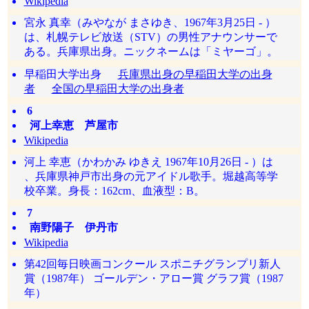
Wikipedia
宮永 真幸（みやなが まさゆき、1967年3月25日 - ）
は、札幌テレビ放送（STV）の男性アナウンサーで
ある。兵庫県出身。ニックネームは「ミヤーゴ」。
早稲田大学出身
兵庫県出身の早稲田大学の出身
者
全国の早稲田大学の出身者
6
河上幸恵 芦屋市
Wikipedia
河上 幸恵（かわかみ ゆきえ 1967年10月26日 - ）は
、兵庫県神戸市出身の元アイドル歌手。堀越高等学
校卒業。身長：162cm、血液型：B。
7
南野陽子 伊丹市
Wikipedia
第42回毎日映画コンクール スポニチグランプリ新人
賞（1987年） ゴールデン・アロー賞 グラフ賞（1987
年）