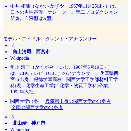
中井 和哉（なかい かずや、1967年11月25日 - ）は、
日本の男性声優、ナレーター。青二プロダクション
所属。血液型はA型。
モデル・アイドル・タレント・アナウンサー
2
角上清司 西宮市
Wikipedia
角上 清司（かくがみ せいじ、1967年5月19日 - ）
は、CBCテレビ（CBC）のアナウンサー。兵庫県西
宮市出身。報徳学園高校、関西大学工学部材料工学
科(現：化学生命工学部 化学・物質工学科)卒業。
1992年入社。
関西大学出身
兵庫県出身の関西大学の出身者
全国の関西大学の出身者
3
北山靖 神戸市
Wikipedia