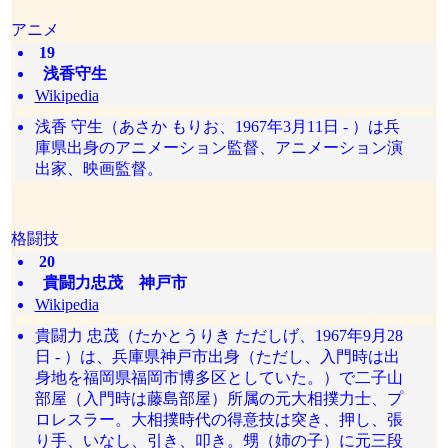
アニメ
19
浅香守生
Wikipedia
浅香 守生（あさか もりお、1967年3月11日 - ）は兵
庫県出身のアニメーション監督、アニメーション演
出家、映画監督。
格闘技
20
貴闘力忠茂 神戸市
Wikipedia
貴闘力 忠茂（たかとうりき ただしげ、1967年9月28
日 - ）は、兵庫県神戸市出身（ただし、入門時は出
身地を福岡県福岡市博多区としていた。）で二子山
部屋（入門時は藤島部屋）所属の元大相撲力士、プ
ロレスラー。大相撲時代の得意技は突き、押し、張
り手、いなし、引き、叩き。甥（姉の子）に元三段