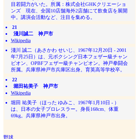
目若闘力がいた。所属：株式会社GHKクリエーショ
ンズ 現在、全国10店舗海外2店舗にて飲食店を展開
中。講演会活動など、注目を集める。
21
淺川誠二 神戸市
Wikipedia
淺川 誠二（あさかわ せいじ、1967年12月20日 - 2001
年7月25日）は、元ボクシング日本フェザー級チャン
ピオン、OPBFフェザー級チャンピオン。神戸拳闘会
所属。兵庫県神戸市兵庫区出身。育英高等学校卒。
22
堀田祐美子 神戸市
Wikipedia
堀田 祐美子（ほった ゆみこ、1967年1月10日 - ）
は、日本の女子プロレスラー。身長168cm、体重
69kg。兵庫県神戸市出身。
野球