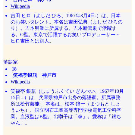
Wikipedia
吉田 ヒロ（よしだ ひろ、1967年8月4日-）は、日本
のお笑いタレント。本名は吉田弘典（よしだ ひろの
り）。吉本興業に所属する。吉本新喜劇で活躍す
る。O型。東京で活躍するお笑いプロデューサー・
ヒロ吉田とは別人。
落語家
18
笑福亭銀瓶 神戸市
Wikipedia
笑福亭 銀瓶（しょうふくてい ぎんぺい、1967年10月
15日 - ）は、兵庫県神戸市出身の落語家。所属事務
所は松竹芸能。 本名は、松本 鐘一（まつもと しょ
ういち）。国立明石工業高等専門学校電気工学科卒
業。血液型はB型。 出囃子は「拳」。愛称は「銀ち
ゃん」。