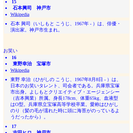
15
石本興司 神戸市
Wikipedia
石本 興司（いしもと こうじ、1967年 - ）は、俳優・
演出家。神戸市生まれ。
お笑い
16
東野幸治 宝塚市
Wikipedia
東野 幸治（ひがしの こうじ、1967年8月8日 - ）は、
日本のお笑いタレント、司会者である。兵庫県宝塚
市出身。よしもとクリエイティブ・エージェンシー
（吉本興業）所属。身長178cm、体重65kg、血液型
はO型。兵庫県立宝塚高等学校卒業。愛称はひがし
のり（髪の毛が濡れた時に頭に海苔がのっているよ
うだったから）。
17
吉田ヒロ 神戸市