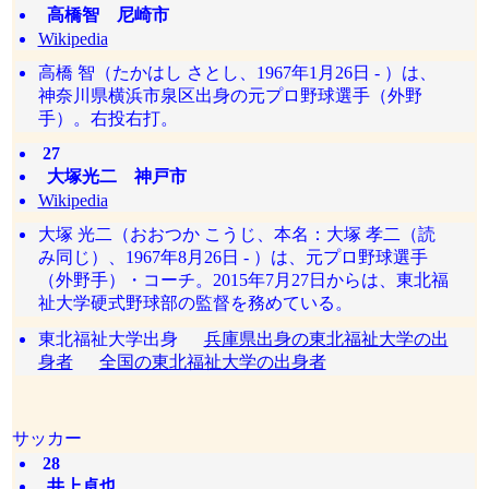
高橋智 尼崎市
Wikipedia
高橋 智（たかはし さとし、1967年1月26日 - ）は、
神奈川県横浜市泉区出身の元プロ野球選手（外野
手）。右投右打。
27
大塚光二 神戸市
Wikipedia
大塚 光二（おおつか こうじ、本名：大塚 孝二（読
み同じ）、1967年8月26日 - ）は、元プロ野球選手
（外野手）・コーチ。2015年7月27日からは、東北福
祉大学硬式野球部の監督を務めている。
東北福祉大学出身
兵庫県出身の東北福祉大学の出
身者
全国の東北福祉大学の出身者
サッカー
28
井上卓也