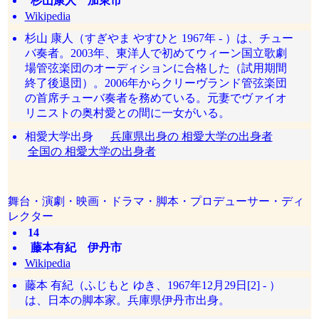
杉山康人 加東市
Wikipedia
杉山 康人（すぎやま やすひと 1967年 - ）は、チュー
バ奏者。2003年、東洋人で初めてウィーン国立歌劇
場管弦楽団のオーディションに合格した（試用期間
終了後退団）。2006年からクリーヴランド管弦楽団
の首席チューバ奏者を務めている。元妻でヴァイオ
リニストの奥村愛との間に一女がいる。
相愛大学出身
兵庫県出身の 相愛大学の出身者
全国の 相愛大学の出身者
舞台・演劇・映画・ドラマ・脚本・プロデューサー・ディ
レクター
14
藤本有紀 伊丹市
Wikipedia
藤本 有紀（ふじもと ゆき、1967年12月29日[2] - ）
は、日本の脚本家。兵庫県伊丹市出身。