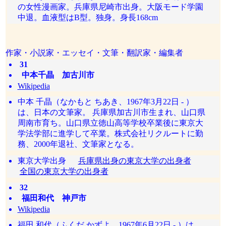
の女性漫画家。兵庫県尼崎市出身。大阪モード学園
中退。血液型はB型。独身。身長168cm
作家・小説家・エッセイ・文筆・翻訳家・編集者
31
中本千晶 加古川市
Wikipedia
中本 千晶（なかもと ちあき、1967年3月22日 - ）
は、日本の文筆家。 兵庫県加古川市生まれ、山口県
周南市育ち。山口県立徳山高等学校卒業後に東京大
学法学部に進学して卒業。株式会社リクルートに勤
務、2000年退社、文筆家となる。
東京大学出身
兵庫県出身の東京大学の出身者
全国の東京大学の出身者
32
福田和代 神戸市
Wikipedia
福田 和代（ふくだ かずよ、1967年6月22日 - ）は、