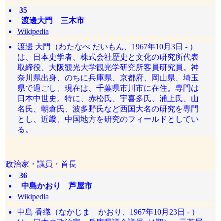
35
渡邊大門 三木市
Wikipedia
渡邊 大門（わたなべ だいもん、1967年10月3日 - ）
は、日本史学者、株式会社歴史と文化の研究所代表
取締役、大阪観光大学観光学研究所客員研究員。神
奈川県出身、のちに兵庫県、京都府、岡山県、埼玉
県で過ごし、現在は、千葉県市川市に在住。専門は
日本中世史。特に、赤松氏、宇喜多氏、浦上氏、山
名氏、朝倉氏、波多野氏など西国大名の研究を専門
とし、近畿、中国地方を研究のフィールドとしてい
る。
政治家・議員・首長
36
中島かおり 芦屋市
Wikipedia
中島 香織（なかじま かおり、1967年10月23日 - ）