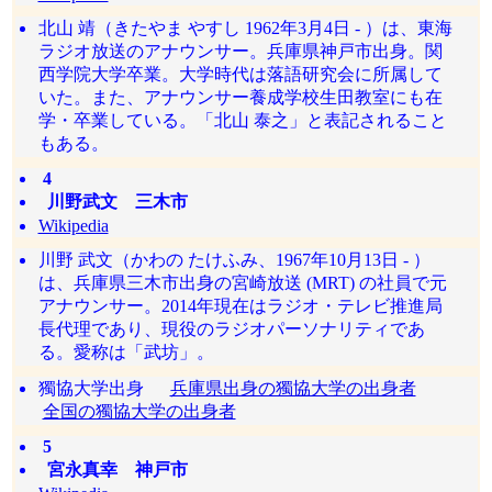
北山 靖（きたやま やすし 1962年3月4日 - ）は、東海
ラジオ放送のアナウンサー。兵庫県神戸市出身。関
西学院大学卒業。大学時代は落語研究会に所属して
いた。また、アナウンサー養成学校生田教室にも在
学・卒業している。「北山 泰之」と表記されること
もある。
4
川野武文 三木市
Wikipedia
川野 武文（かわの たけふみ、1967年10月13日 - ）
は、兵庫県三木市出身の宮崎放送 (MRT) の社員で元
アナウンサー。2014年現在はラジオ・テレビ推進局
長代理であり、現役のラジオパーソナリティであ
る。愛称は「武坊」。
獨協大学出身
兵庫県出身の獨協大学の出身者
全国の獨協大学の出身者
5
宮永真幸 神戸市