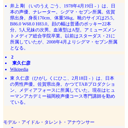
井上 剛 （いのうえ ごう、1978年4月19日 - ）は、日
本の声優、ナレーター。シグマ・セブン所属。佐賀
県出身。身長170cm、体重58kg。靴のサイズは25.5。
B86.0 W68.0 H83.0。顔の幅は普通のポッキー22本
分。5人兄妹の次男。血液型はA型。アミューズメン
トメディア総合学院卒業。以前はスターダス・21に
所属していたが、2008年4月よりシグマ・セブン所属
となる。
2
東久仁彦
Wikipedia
東 久仁彦（ひがし くにひこ、2月18日 - ）は、日本
の男性声優。佐賀県出身。かつてTABプロダクショ
ン、メディアフォースに所属していた。現在はヒュ
ーマンアカデミー福岡校声優コース専門講師を勤め
ている。
モデル・アイドル・タレント・アナウンサー