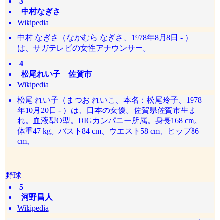
3
中村なぎさ
Wikipedia
中村 なぎさ（なかむら なぎさ、1978年8月8日 - ）
は、サガテレビの女性アナウンサー。
4
松尾れい子 佐賀市
Wikipedia
松尾 れい子（まつお れいこ、本名：松尾玲子、1978
年10月20日 - ）は、日本の女優。佐賀県佐賀市生ま
れ。血液型O型。DIGカンパニー所属。身長168 cm。
体重47 kg。バスト84 cm、ウエスト58 cm、ヒップ86
cm。
野球
5
河野昌人
Wikipedia