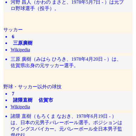
河野 昌人（かわの まさと、1978年5月7日 - ）は元プ
ロ野球選手（投手）。
サッカー
6
三原廣樹
Wikipedia
三原 廣樹（みはら ひろき、1978年4月20日 - ）は、
佐賀県出身の元サッカー選手。
野球・サッカー以外の球技
7
諸隈直樹 佐賀市
Wikipedia
諸隈 直樹（もろくま なおき、1978年6月19日 - ）
は、日本の元男子バレーボール選手。ポジションは
ウイングスパイカー。元バレーボール全日本男子監
督代行。