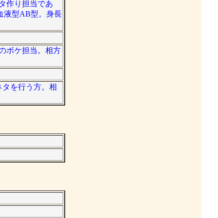
ネタ作り担当であ
血液型AB型。身長
ズのボケ担当。相方
絶ネタを行う方。相
。