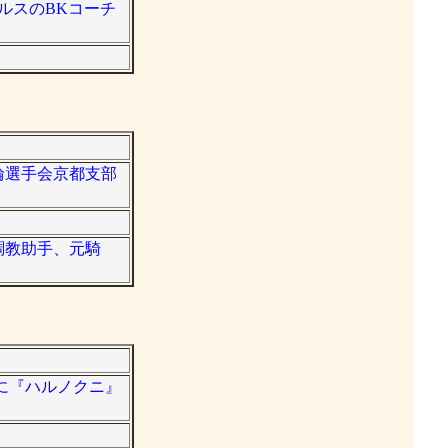
グルスのBKコーチ
競輪選手会京都支部
る調教助手、元騎
作に『ハルノクニ』