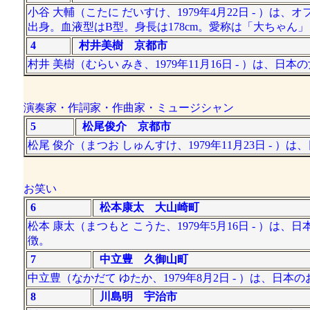
小谷 大輔（こたに だいすけ、1979年4月22日 - 
出身。血液型はB型。身長は178cm。愛称は「大ちゃ
4
村井美樹 京都市
村井 美樹（むらい みき、1979年11月16日 - ）は、
演奏家・作詞家・作曲家・ミュージシャン
5
松尾俊介 京都市
松尾 俊介（まつお しゅんすけ、1979年11月23日 - ）
お笑い
6
松本康太 大山崎町
松本 康太（まつもと こうた、1979年5月16日 - 
徴。
7
中立豊 久御山町
中立豊（なかだて ゆたか、1979年8月2日 - ）は、日本
8
川島明 宇治市