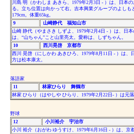
川島 明（かわしま あきら、1979年2月3日 - ）は
る。立ち位置は向かって右。吉本興業グループのよしも
179cm。体重65kg。
9
山崎静代 福知山市
山崎 静代（やまさき しずよ、1979年2月4日 - ）
は、“山ちゃん”こと山里亮太。愛称は、しずちゃん。
10
西川晃啓 京都市
西川 晃啓（にしかわ あきひろ、1979年8月11日 -
方は松本康太。
落語家
11
林家ひらり 舞鶴市
林家 ひらり（はやしや ひらり、1979年2月22日- ）
野球
12
小川裕介 宇治市
小川 裕介（おがわ ゆうすけ、1979年6月16日 - ）