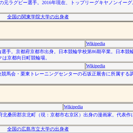
、日本の元ラグビー選手。2016年現在、トップリーグキヤノンイー
全国の関東学院大学の出身者
Wikipedia
 ）は競輪選手。京都府京都市出身。日本競輪学校第86期卒業。日本
クは京都向日町競輪場。
Wikipedia
、日本中央競馬会・栗東トレーニングセンターの石坂正厩舎に所属す
Wikipedia
は、京都府北桑田郡京北町（現：京都市右京区）出身の漫画家。代表
全国の広島市立大学の出身者