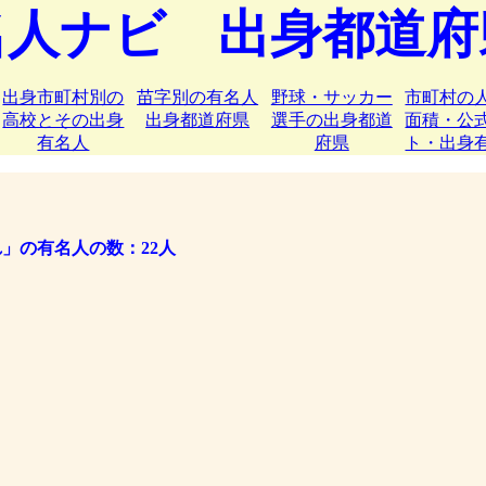
名人ナビ 出身都道府
出身市町村別の
苗字別の有名人
野球・サッカー
市町村の
高校とその出身
出身都道府県
選手の出身都道
面積・公
有名人
府県
ト・出身
」の有名人の数：22人