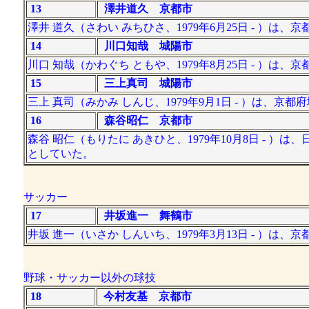
13
澤井道久 京都市
澤井 道久（さわい みちひさ、1979年6月25日 - ）
14
川口知哉 城陽市
川口 知哉（かわぐち ともや、1979年8月25日 - ）
15
三上真司 城陽市
三上 真司（みかみ しんじ、1979年9月1日 - ）は、
16
森谷昭仁 京都市
森谷 昭仁（もりたに あきひと、1979年10月8日 -
としていた。
サッカー
17
井坂進一 舞鶴市
井坂 進一（いさか しんいち、1979年3月13日 - ）
野球・サッカー以外の球技
18
今村友基 京都市