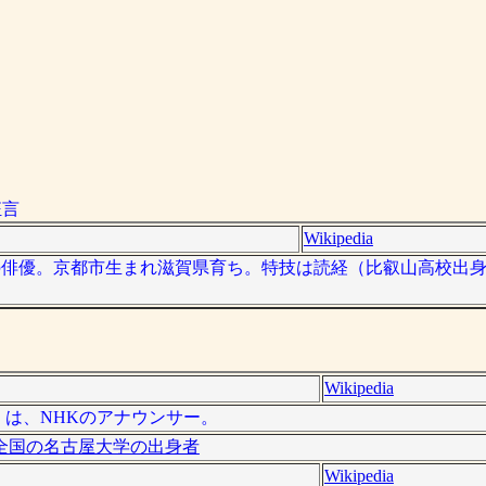
狂言
Wikipedia
、日本の俳優。京都市生まれ滋賀県育ち。特技は読経（比叡山高校出
Wikipedia
- ）は、NHKのアナウンサー。
全国の名古屋大学の出身者
Wikipedia