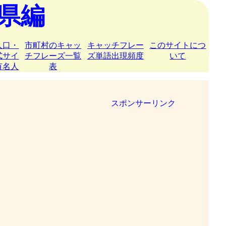
県編
人口・
市町村のキャッ
キャッチフレー
このサイトにつ
式サイ
チフレーズ一覧
ズ単語出現頻度
いて
有名人
表
スポンサーリンク