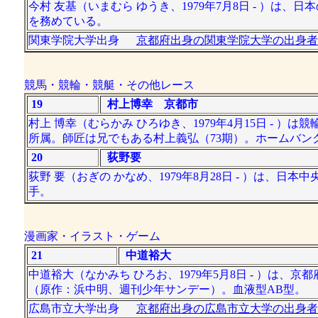
今村 友基（いまむら ゆうき、1979年7月8日 - ）は
を務めている。
関東学院大学出身
京都府出身の関東学院大学の出身者
競馬・競輪・競艇・その他レース
19
村上博幸 京都市
村上 博幸（むらかみ ひろゆき、1979年4月15日 -
所属。師匠は兄でもある村上義弘（73期）。ホームバン
20
荻野要
荻野 要（おぎの かなめ、1979年8月28日 - ）は
手。
漫画家・イラスト・ゲーム
21
中道裕大
中道裕大（なかみち ひろお、1979年5月8日 - ）
（原作：浜中明、週刊少年サンデー）。血液型AB型。
広島市立大学出身
京都府出身の広島市立大学の出身者