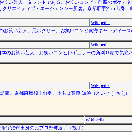
、日本のお笑い芸人、タレントである。お笑いコンビ・麒麟のボケで
とクリエイティブ・エージェンシー所属。京都府宇治市出身。
Wikipedia
は、日本のお笑い芸人、元ボクサー。お笑いコンビ南海キャンディー
Wikipedia
 ）は、日本のお笑い芸人。お笑いコンビレギュラーの角刈り頭で気
Wikipedia
は元落語家。京都府舞鶴市出身。本名は齋藤 知絵（さいとう ちえ）
Wikipedia
は、京都府宇治市出身の元プロ野球選手（投手）。