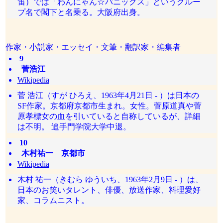
笛）では「わんにゃん☆パニックス」というグルー
プ名で閣下と名乗る。大阪府出身。
作家・小説家・エッセイ・文筆・翻訳家・編集者
9
菅浩江
Wikipedia
菅 浩江（すが ひろえ、1963年4月21日 - ）は日本の
SF作家。京都府京都市生まれ。女性。菅原道真や菅
原孝標女の血を引いていると自称しているが、詳細
は不明。 追手門学院大学中退。
10
木村祐一 京都市
Wikipedia
木村 祐一（きむら ゆういち、1963年2月9日 - ）は、
日本のお笑いタレント、俳優、放送作家、料理愛好
家、コラムニスト。