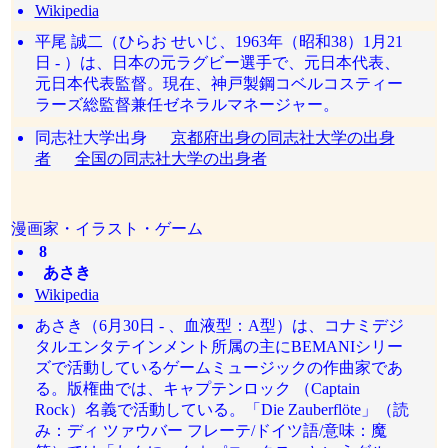
Wikipedia
平尾 誠二（ひらお せいじ、1963年（昭和38）1月21
日 - ）は、日本の元ラグビー選手で、元日本代表、
元日本代表監督。現在、神戸製鋼コベルコスティー
ラーズ総監督兼任ゼネラルマネージャー。
同志社大学出身
京都府出身の同志社大学の出身
者
全国の同志社大学の出身者
漫画家・イラスト・ゲーム
8
あさき
Wikipedia
あさき（6月30日 - 、血液型：A型）は、コナミデジ
タルエンタテインメント所属の主にBEMANIシリー
ズで活動しているゲームミュージックの作曲家であ
る。版権曲では、キャプテンロック （Captain
Rock）名義で活動している。「Die Zauberflöte」（読
み：ディ ツァウバー フレーテ/ドイツ語/意味：魔