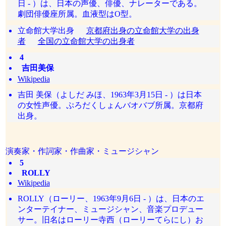
日 - ）は、日本の声優、俳優、ナレーターである。
劇団俳優座所属。血液型はO型。
立命館大学出身
京都府出身の立命館大学の出身
者
全国の立命館大学の出身者
4
吉田美保
Wikipedia
吉田 美保（よしだ みほ、1963年3月15日 - ）は日本
の女性声優。ぷろだくしょんバオバブ所属。京都府
出身。
演奏家・作詞家・作曲家・ミュージシャン
5
ROLLY
Wikipedia
ROLLY（ローリー、1963年9月6日 - ）は、日本のエ
ンターテイナー、ミュージシャン、音楽プロデュー
サー。旧名はローリー寺西（ローリーてらにし）お