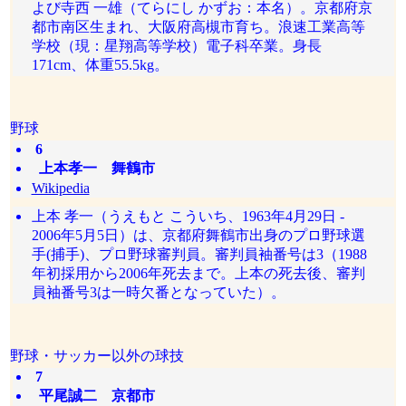
よび寺西 一雄（てらにし かずお：本名）。京都府京
都市南区生まれ、大阪府高槻市育ち。浪速工業高等
学校（現：星翔高等学校）電子科卒業。身長
171cm、体重55.5kg。
野球
6
上本孝一 舞鶴市
Wikipedia
上本 孝一（うえもと こういち、1963年4月29日 -
2006年5月5日）は、京都府舞鶴市出身のプロ野球選
手(捕手)、プロ野球審判員。審判員袖番号は3（1988
年初採用から2006年死去まで。上本の死去後、審判
員袖番号3は一時欠番となっていた）。
野球・サッカー以外の球技
7
平尾誠二 京都市