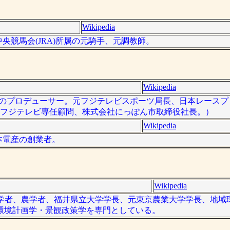
Wikipedia
本中央競馬会(JRA)所属の元騎手、元調教師。
Wikipedia
は、日本のプロデューサー。元フジテレビスポーツ局長、日本レース
在、フジテレビ専任顧問、株式会社にっぽん市取締役社長。）
Wikipedia
日本電産の創業者。
Wikipedia
の造園学者、農学者、福井県立大学学長、元東京農業大学学長、地
環境計画学・景観政策学を専門としている。