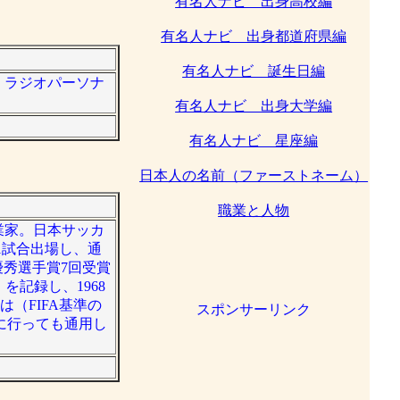
有名人ナビ 出身高校編
有名人ナビ 出身都道府県編
有名人ナビ 誕生日編
者、ラジオパーソナ
有名人ナビ 出身大学編
有名人ナビ 星座編
日本人の名前（ファーストネーム）
職業と人物
実業家。日本サッカ
51試合出場し、通
優秀選手賞7回受賞
を記録し、1968
（FIFA基準の
スポンサーリンク
に行っても通用し