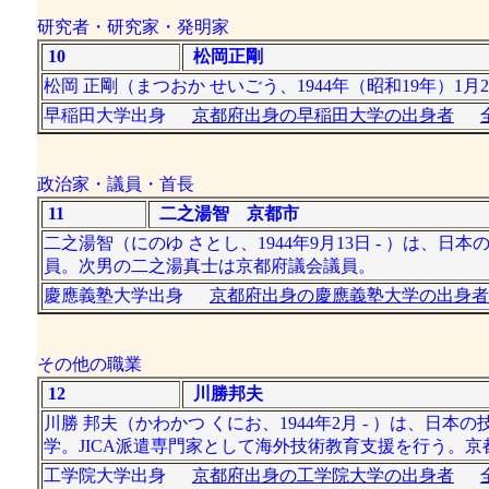
研究者・研究家・発明家
10
松岡正剛
松岡 正剛（まつおか せいごう、1944年（昭和19年）1
早稲田大学出身
京都府出身の早稲田大学の出身者
政治家・議員・首長
11
二之湯智 京都市
二之湯智（にのゆ さとし、1944年9月13日 - ）は
員。次男の二之湯真士は京都府議会議員。
慶應義塾大学出身
京都府出身の慶應義塾大学の出身者
その他の職業
12
川勝邦夫
川勝 邦夫（かわかつ くにお、1944年2月 - ）は、
学。JICA派遣専門家として海外技術教育支援を行う。京
工学院大学出身
京都府出身の工学院大学の出身者