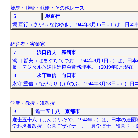
競馬・競輪・競艇・その他レース
6
境直行
境 直行（さかい なおゆき、1944年9月15日 - ）は、日
経営者・実業家
7
浜口哲夫 舞鶴市
浜口 哲夫（はまぐち てつお、1944年9月1日 - ）
長、デジタル放送推進協会常務理事。（2019年6月現
8
永守重信 向日市
永守 重信（ながもり しげのぶ、1944年8月28日 - ）は
学者・教授・准教授
9
進士五十八 京都市
進士五十八（しんじ いそや、1944年 - ）は、日本
学科名誉教授。公園デザイナー。 農学博士。造園学・