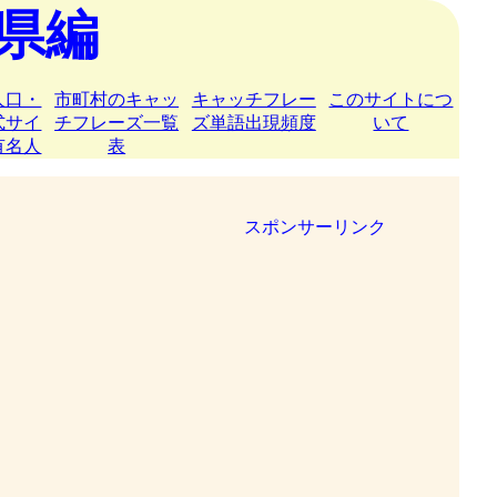
県編
人口・
市町村のキャッ
キャッチフレー
このサイトにつ
式サイ
チフレーズ一覧
ズ単語出現頻度
いて
有名人
表
スポンサーリンク