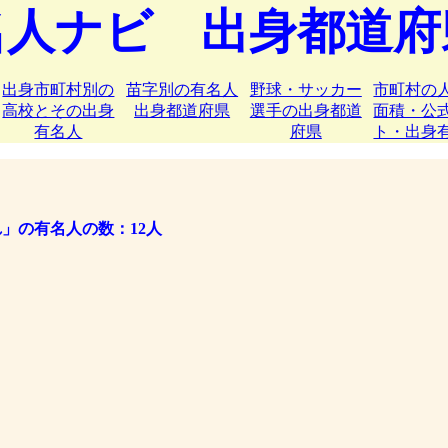
名人ナビ 出身都道府
出身市町村別の
苗字別の有名人
野球・サッカー
市町村の
高校とその出身
出身都道府県
選手の出身都道
面積・公
有名人
府県
ト・出身
」の有名人の数：12人