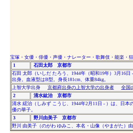
宝塚・女優・俳優・声優・ナレーター・歌舞伎・能楽・
1
石田太郎 京都市
石田 太郎（いしだ たろう、1944年（昭和19年）3月16
出身。血液型はB型。身長181cm、体重84kg。
上智大学出身
京都府出身の上智大学の出身者
全国
2
清水紘治 京都市
清水 綋治（しみず こうじ、1944年2月11日 - ）
優の華子。
3
野川由美子 京都市
野川 由美子（のがわ ゆみこ、本名・山像（やまがた）由美子