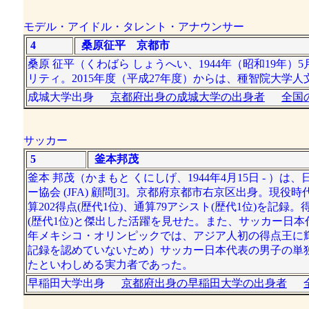
モデル・アイドル・タレント・アナウンサー
4
桑原征平 京都市
桑原 征平（くわばら しょうへい、1944年（昭和19年
リティ。2015年度（平成27年度）からは、種智院大学
成城大学出身
京都府出身の成城大学の出身者
全国
サッカー
5
釜本邦茂
釜本 邦茂（かまもと くにしげ、1944年4月15日 -
ー協会 (JFA) 顧問[3]。京都府京都市右京区出身。現
算202得点(歴代1位)、通算79アシスト(歴代1位)を記
(歴代1位)と傑出した活躍を見せた。また、サッカー日本代表
年メキシコ・オリンピックでは、アジア人初の得点王に輝い
記録を認めていないため）サッカー日本代表の男子の単
たといわしめる実力者であった。
早稲田大学出身
京都府出身の早稲田大学の出身者