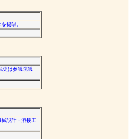
学を提唱。
湯武史は参議院議
、機械設計・溶接工