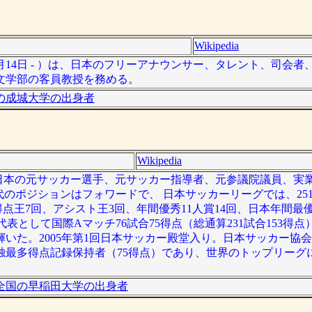
Wikipedia
）5月14日 - ）は、日本のフリーアナウンサー、タレント、司会
人文学部の客員教授を務める。
の成城大学の出身者
Wikipedia
 ）は、日本の元サッカー選手、元サッカー指導者、元参議院議員、
役時代のポジションはフォワードで、 日本サッカーリーグでは、2
録。得点王7回、アシスト王3回、年間優秀11人賞14回、日本年間最
として国際Aマッチ76試合75得点（総通算231試合153得点）
た。2005年第1回日本サッカー殿堂入り。日本サッカー協会は
独最多得点記録保持者（75得点）であり、世界のトップリーグ
全国の早稲田大学の出身者