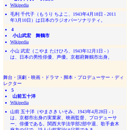
Wikipedia
毛利 千代子（もうり ちよこ、1943年4月18日 - 2011
年3月10日）は日本のラジオパーソナリティ。
4
小山武宏 舞鶴市
Wikipedia
小山 武宏（こやま たけひろ、1943年12月1日 - ）
は、日本の男性俳優、声優。京都府舞鶴市出身。
舞台・演劇・映画・ドラマ・脚本・プロデューサー・ディ
レクター
5
山前五十洋
Wikipedia
山前 五十洋（やまさき いそみ、1943年4月28日 - ）
は、京都市出身の実業家、映画監督、プロデューサ
ー、俳優である。関西大学法学部2部中退、歌手倉木
麻衣の父で、詩人山前実治は父親である。