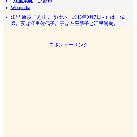
江里康慧 京都市
Wikipedia
江里 康慧（えり こうけい、1943年9月7日 - ）は、仏
師。妻は江里佐代子。子は左座朋子と江里尚樹。
スポンサーリンク