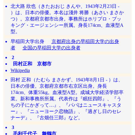
北大路 欣也（きたおおじ きんや、1943年2月23日 ‐
）は、日本の俳優。本名は淺井 将勝（あさい まさか
つ）。京都府京都市出身。事務所はホリプロ・ブッ
キング・エージェンシー所属。身長174cm、血液型A
型。
早稲田大学出身
京都府出身の早稲田大学の出身
者
全国の早稲田大学の出身者
2
田村正和 京都市
Wikipedia
田村 正和（たむら まさかず、1943年8月1日 - ）は、
日本の俳優。京都府京都市右京区出身。身長
174cm、体重55kg。血液型A型。成城大学経済学部卒
業。新和事務所所属。代表作は『眠狂四郎』、『う
ちの子にかぎって…』、『パパはニュースキャスタ
ー』、『ニューヨーク恋物語』、『過ぎし日のセレ
ナーデ』、『古畑任三郎』など。
3
毛利千代子 舞鶴市