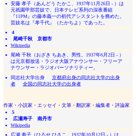
安藤 孝子（あんどう たかこ、1937年11月26日 - ）は
元祇園甲部芸妓で、日本テレビ系列の深夜番組
『11PM』の藤本義一の初代アシスタントを務めた。
芸妓名は『孝千代』（たかちよ）であった。
4
尾崎千秋 京都市
Wikipedia
尾崎 千秋（おざき ちあき、男性、1937年6月2日 - ）
は元京都放送・ラジオ大阪アナウンサー・フリーア
ナウンサー・ラジオパーソナリティー。
同志社大学出身
京都府出身の同志社大学の出身
者
全国の同志社大学の出身者
作家・小説家・エッセイ・文筆・翻訳家・編集者・評論家
5
広瀬寿子 南丹市
Wikipedia
広瀬 寿子（ひろせ ひさこ、1937年10月12日 - ）は、