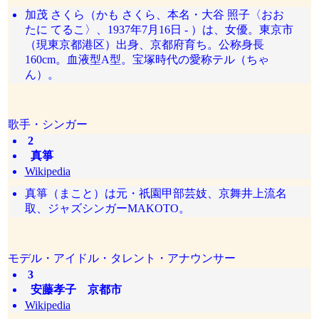
加茂 さくら（かも さくら、本名・大谷 照子〈おお
たに てるこ〉、1937年7月16日 - ）は、女優。東京市
（現東京都港区）出身、京都府育ち。公称身長
160cm。血液型A型。宝塚時代の愛称テル（ちゃ
ん）。
歌手・シンガー
2
真箏
Wikipedia
真箏（まこと）は元・祇園甲部芸妓、京舞井上流名
取、ジャズシンガーMAKOTO。
モデル・アイドル・タレント・アナウンサー
3
安藤孝子 京都市
Wikipedia