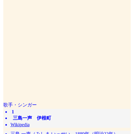
歌手・シンガー
1
三島一声 伊根町
Wikipedia
三島 一声（みしま いっせい、1889年（明治22年） -