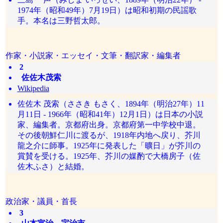
1974年（昭和49年）7月19日）は昭和初期の民謡歌
手。本名は三野哲太郎。
作家・小説家・エッセイ・文筆・翻訳家・編集者
2
佐佐木茂索
Wikipedia
佐佐木 茂索（ささき もさく、1894年（明治27年）11
月11日 - 1966年（昭和41年）12月1日）は日本の小説
家、編集者。京都府出身。京都府第一中学校中退。
その後朝鮮仁川に渡るが、1918年内地へ戻り、芥川
龍之介に師事。1925年に発表した「曠日」が芥川の
賞賛を受ける。1925年、芥川の媒酌で大橋房子（佐
佐木ふさ）と結婚。
政治家・議員・首長
3