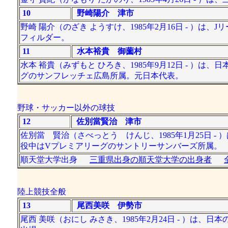
10
野崎陽介 津市
野崎 陽介（のざき ようすけ、1985年2月16日 - ）は
フィルダー。
11
水本裕貴 御薗村
水本 裕貴（みずもと ひろき、1985年9月12日 - 
グのサンフレッチェ広島所属。元日本代表。
野球・サッカー以外の球技
12
佐別當賢治 津市
佐別當 賢治（さべっとう けんじ、1985年1月25日
役中はVプレミアリーグのサントリーサンバーズ所属。
順天堂大学出身
三重県出身の順天堂大学の出身者
陸上競技全般
13
尾西美咲 伊勢市
尾西 美咲（おにし みさき、1985年2月24日 - ）