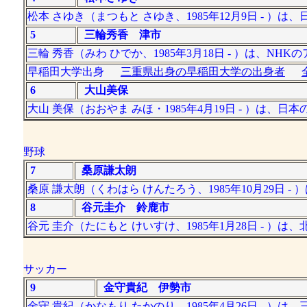
松本 さゆき（まつもと さゆき、1985年12月9日 - ）
5
三輪秀香 津市
三輪 秀香（みわ ひでか、1985年3月18日 - ）は、NH
早稲田大学出身
三重県出身の早稲田大学の出身者
6
大山美保
大山 美保（おおやま みほ・1985年4月19日 - ）は、
野球
7
桑原謙太朗
桑原 謙太朗（くわはら けんたろう、1985年10月29日
8
谷元圭介 鈴鹿市
谷元 圭介（たにもと けいすけ、1985年1月28日 -
サッカー
9
金守貴紀 伊勢市
金守 貴紀（かなもり たかのり、1985年4月26日 - 