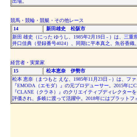
出場。
競馬・競輪・競艇・その他レース
14
新田雄史 松阪市
新田 雄史（にった ゆうし、1985年2月19日 - ）は、
井口佳典（登録番号4024）、同期に平本真之、魚谷香
経営者・実業家
15
松本恵奈 伊勢市
松本 恵奈（まつもと えな、1985年11月23日 - ）
『EMODA（エモダ）』の元プロデューサー。2015年に
『CLANE（クラネ）』のクリエイティブディレクターを
評価され、多岐に渡って活躍中。2018年にはプラット