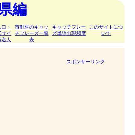
県編
人口・
市町村のキャッ
キャッチフレー
このサイトにつ
式サイ
チフレーズ一覧
ズ単語出現頻度
いて
有名人
表
スポンサーリンク