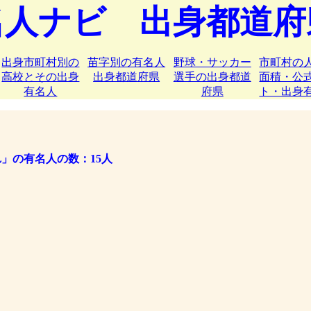
名人ナビ 出身都道府
出身市町村別の
苗字別の有名人
野球・サッカー
市町村の
高校とその出身
出身都道府県
選手の出身都道
面積・公
有名人
府県
ト・出身
」の有名人の数：15人