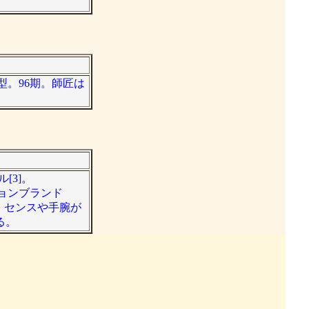
B型。96期。師匠は
[3]。
ションブランド
。センスや手腕が
る。