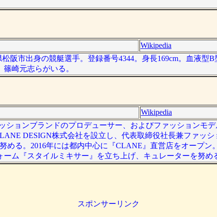
Wikipedia
三重県松阪市出身の競艇選手。登録番号4344。身長169cm。血液型
織、篠崎元志らがいる。
Wikipedia
は、ファッションブランドのプロデューサー、およびファッションモデル
CLANE DESIGN株式会社を設立し、代表取締役社長兼ファッ
努める。2016年には都内中心に『CLANE』直営店をオープン
フォーム『スタイルミキサー』を立ち上げ、キュレーターを努め
スポンサーリンク