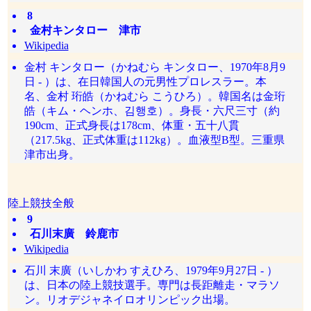
8
金村キンタロー 津市
Wikipedia
金村 キンタロー（かねむら キンタロー、1970年8月9
日 - ）は、在日韓国人の元男性プロレスラー。本
名、金村 珩皓（かねむら こうひろ）。韓国名は金珩
皓（キム・ヘンホ、김행호）。身長・六尺三寸（約
190cm、正式身長は178cm、体重・五十八貫
（217.5kg、正式体重は112kg）。血液型B型。三重県
津市出身。
陸上競技全般
9
石川末廣 鈴鹿市
Wikipedia
石川 末廣（いしかわ すえひろ、1979年9月27日 - ）
は、日本の陸上競技選手。専門は長距離走・マラソ
ン。リオデジャネイロオリンピック出場。