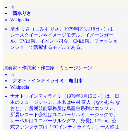
4
清水りさ
Wikipedia
清水 りさ（しみず りさ、1979年[2]3月16日 - ）は、
レースクイーンやイメージモデル、イメージガー
ル、TV出演、イベント司会、CM出演、ファッショ
ンショーで活躍するモデルである。
演奏家・作詞家・作曲家・ミュージシャン
5
ナオト・インティライミ 亀山市
Wikipedia
ナオト・インティライミ（1979年8月15日 - ）は、日
本のミュージシャン。本名は中村 直人（なかむら な
おと）。所属芸能事務所は烏龍舎系列のエンジン。
所属レコード会社はユニバーサルミュージックで、
レーベルはユニバーサルシグマ。身長は172cm。公
式ファンクラブは「FCインティライミ」。一人称は