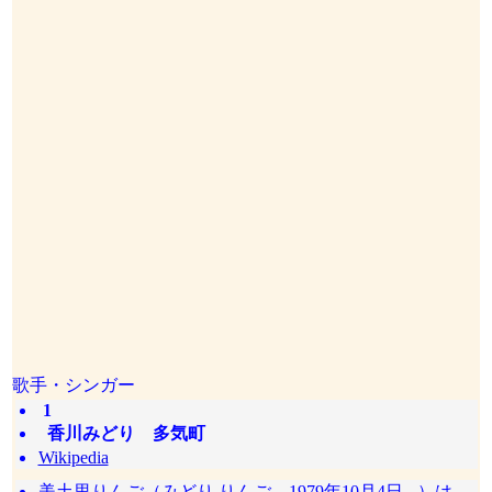
歌手・シンガー
1
香川みどり 多気町
Wikipedia
美土里りんご（みどり りんご、1979年10月4日 - ）は