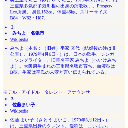
三重県多気郡多気町相可出身の演歌歌手。Prosper-
Leo所属。 身長152㎝、体重46kg、スリーサイズ
B84・W62・H87。
2
みちよ 名張市
Wikipedia
みちよ（本名：（旧姓）平家 充代（結婚後の姓は非
公表）、1979年4月6日 - ）は、日本の歌手、シンガ
ーソングライター。旧芸名平家 みちよ（へいけみち
よ）。大阪府生まれの三重県名張市育ち。血液型は
B型。生家は平氏の末裔と言い伝えられている。
モデル・アイドル・タレント・アナウンサー
3
佐藤まい子
Wikipedia
佐藤 まい子（さとう まいこ、1979年3月12日 - ）
は、三重県出身のタレント。愛称は「まいまい」。