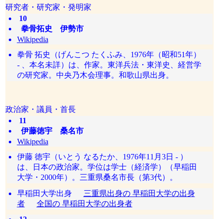
研究者・研究家・発明家
10
拳骨拓史 伊勢市
Wikipedia
拳骨 拓史（げんこつ たくふみ、1976年（昭和51年）
- 、本名未詳）は、作家。東洋兵法・東洋史、経営学
の研究家。中央乃木会理事。和歌山県出身。
政治家・議員・首長
11
伊藤徳宇 桑名市
Wikipedia
伊藤 徳宇（いとう なるたか、1976年11月3日 - ）
は、日本の政治家。学位は学士（経済学）（早稲田
大学・2000年）。三重県桑名市長（第3代）。
早稲田大学出身
三重県出身の 早稲田大学の出身
者
全国の 早稲田大学の出身者