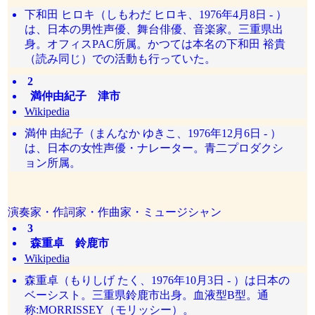
下和田 ヒロキ（しもわだ ヒロキ、1976年4月8日 - ）
は、日本の男性声優、舞台俳優、音楽家。三重県出
身。オフィスPAC所属。かつては本名の下和田 裕貴
（読み同じ）での活動も行っていた。
2
満仲由紀子 津市
Wikipedia
満仲 由紀子（まんなか ゆきこ、1976年12月6日 - ）
は、日本の女性声優・ナレーター。青二プロダクシ
ョン所属。
演奏家・作詞家・作曲家・ミュージシャン
3
森重卓 鈴鹿市
Wikipedia
森重卓（もりしげ たく、1976年10月3日 - ）は日本の
ベーシスト。三重県鈴鹿市出身。血液型B型。通
称:MORRISSEY（モリッシー）。