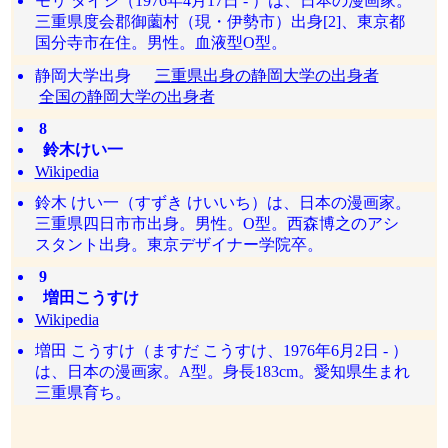
モリ タイシ（1976年4月17日 - ）は、日本の漫画家。
三重県度会郡御薗村（現・伊勢市）出身[2]、東京都
国分寺市在住。男性。血液型O型。
静岡大学出身
三重県出身の静岡大学の出身者
全国の静岡大学の出身者
8
鈴木けい一
Wikipedia
鈴木 けい一（すずき けいいち）は、日本の漫画家。
三重県四日市市出身。男性。O型。西森博之のアシ
スタント出身。東京デザイナー学院卒。
9
増田こうすけ
Wikipedia
増田 こうすけ（ますだ こうすけ、1976年6月2日 - ）
は、日本の漫画家。A型。身長183cm。愛知県生まれ
三重県育ち。