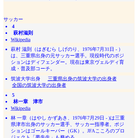
サッカー
4
萩村滋則
Wikipedia
萩村 滋則（はぎむら しげのり、1976年7月31日 - ）
は、三重県出身の元サッカー選手。現役時代のポジ
ションはディフェンダー。現在は東京ヴェルディ育
成・普及部コーチ。
筑波大学出身
三重県出身の筑波大学の出身者
全国の筑波大学の出身者
5
林一章 津市
Wikipedia
林 一章（はやし かずあき、1976年7月29日 - )は三重
県津市出身のサッカー選手、サッカー指導者。ポジ
ションはゴールキーパー（GK）。JFAこころのプロ
ジェクト「夢先生」も務める。