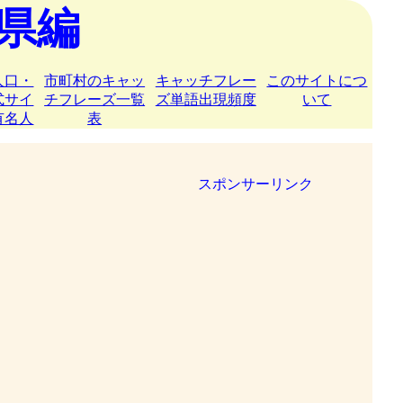
県編
人口・
市町村のキャッ
キャッチフレー
このサイトにつ
式サイ
チフレーズ一覧
ズ単語出現頻度
いて
有名人
表
スポンサーリンク