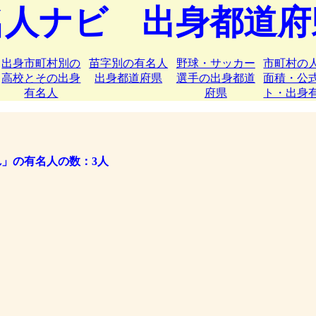
名人ナビ 出身都道府
出身市町村別の
苗字別の有名人
野球・サッカー
市町村の
高校とその出身
出身都道府県
選手の出身都道
面積・公
有名人
府県
ト・出身
れ」の有名人の数：3人