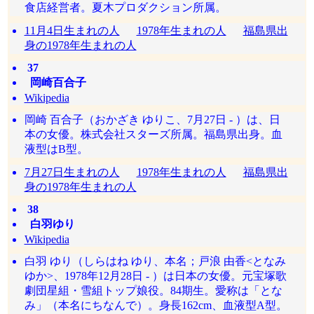
食店経営者。夏木プロダクション所属。
11月4日生まれの人
1978年生まれの人
福島県出
身の1978年生まれの人
37
岡崎百合子
Wikipedia
岡崎 百合子（おかざき ゆりこ、7月27日 - ）は、日
本の女優。株式会社スターズ所属。福島県出身。血
液型はB型。
7月27日生まれの人
1978年生まれの人
福島県出
身の1978年生まれの人
38
白羽ゆり
Wikipedia
白羽 ゆり（しらはね ゆり、本名；戸浪 由香<となみ
ゆか>、1978年12月28日 - ）は日本の女優。元宝塚歌
劇団星組・雪組トップ娘役。84期生。愛称は「とな
み」（本名にちなんで）。身長162cm、血液型A型。