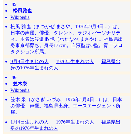
45
松風雅也
Wikipedia
松風 雅也（まつかぜ まさや、1976年9月9日 - ）は、
日本の声優、俳優、タレント、ラジオパーソナリテ
ィ。本名は渡邉 政也（わたなべ まさや）。福島県出
身東京都育ち。身長177cm。血液型はO型。青二プロ
ダクション所属。
9月9日生まれの人
1976年生まれの人
福島県出
身の1976年生まれの人
46
笠木泉
Wikipedia
笠木 泉（かさぎ いづみ、1976年1月4日 - ）は、日本
の俳優、声優。福島県出身。エースエージェント所
属。
1月4日生まれの人
1976年生まれの人
福島県出
身の1976年生まれの人