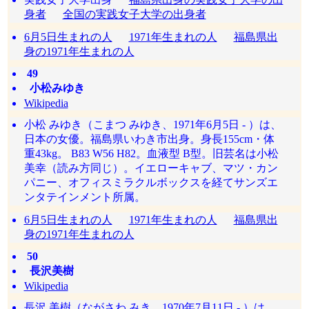
身者
全国の実践女子大学の出身者
6月5日生まれの人
1971年生まれの人
福島県出
身の1971年生まれの人
49
小松みゆき
Wikipedia
小松 みゆき（こまつ みゆき、1971年6月5日 - ）は、
日本の女優。福島県いわき市出身。身長155cm・体
重43kg。 B83 W56 H82。血液型 B型。旧芸名は小松
美幸（読み方同じ）。イエローキャブ、マツ・カン
パニー、オフィスミラクルボックスを経てサンズエ
ンタテインメント所属。
6月5日生まれの人
1971年生まれの人
福島県出
身の1971年生まれの人
50
長沢美樹
Wikipedia
長沢 美樹（ながさわ みき、1970年7月11日 - ）は、