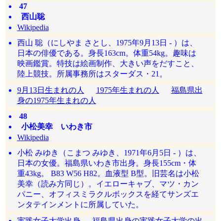
47
西山聡
Wikipedia
西山 聡（にしやま さとし、1975年9月13日 - ）は、
日本の俳優である。身長163cm。体重54kg。趣味は
映画鑑賞。特技は絵画制作、大きい声をだすこと、
陸上競技。所属事務所はスターダス・21。
9月13日生まれの人
1975年生まれの人
福島県出
身の1975年生まれの人
48
小松美幸 いわき市
Wikipedia
小松 みゆき（こまつ みゆき、1971年6月5日 - ）は、
日本の女優。福島県いわき市出身。身長155cm・体
重43kg。 B83 W56 H82。血液型 B型。旧芸名は小松
美幸（読み方同じ）。イエローキャブ、マツ・カン
パニー、オフィスミラクルボックスを経てサンズエ
ンタテインメントに所属していた。
実践女子大学出身
福島県出身の実践女子大学の出