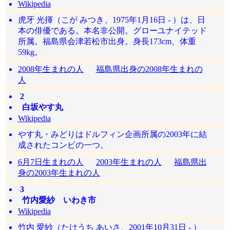
Wikipedia
虎牙 光揮（こが みつき、1975年1月16日 - ）は、日
本の俳優である。本名非公開。グローユナイテッド
所属。福島県会津若松市出身。身長173cm、体重
59kg。
2008年生まれの人
福島県出身の2008年生まれの
人
2
白坂やす丸
Wikipedia
やす丸・みどりはドルフィン企画所属の2003年に結
成されたコンビの一つ。
6月7日生まれの人
2003年生まれの人
福島県出
身の2003年生まれの人
3
竹内愛紗 いわき市
Wikipedia
竹内 愛紗（たけうち あいさ、2001年10月31日 - ）