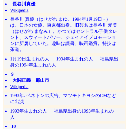
長谷川真優
Wikipedia
長谷川 真優（はせがわ まゆ、1994年1月19日 - ）
は、日本の女優。東京都出身。旧芸名は長谷川 愛美
（はせがわ まなみ）。かつてはセントラル子供タレ
ント、スウィートパワー、ジェイアイプロモーショ
ンに所属していた。趣味は読書、映画鑑賞。特技は
茶道。
1月19日生まれの人
1994年生まれの人
福島県出
身の1994年生まれの人
9
大関正義 郡山市
Wikipedia
1993年: ベネトンの広告、マツモトキヨシのCMなど
に出演
1993年生まれの人
福島県出身の1993年生まれの
人
10