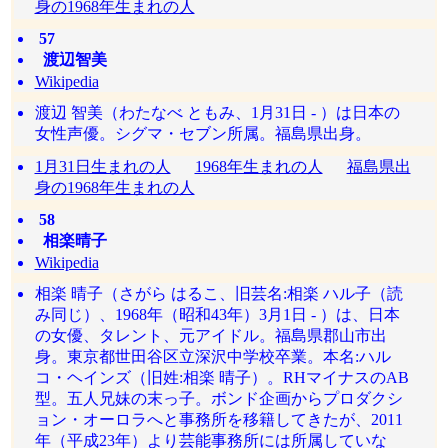
身の1968年生まれの人
57
渡辺智美
Wikipedia
渡辺 智美（わたなべ ともみ、1月31日 - ）は日本の
女性声優。シグマ・セブン所属。福島県出身。
1月31日生まれの人
1968年生まれの人
福島県出
身の1968年生まれの人
58
相楽晴子
Wikipedia
相楽 晴子（さがら はるこ、旧芸名:相楽 ハル子（読
み同じ）、1968年（昭和43年）3月1日 - ）は、日本
の女優、タレント、元アイドル。福島県郡山市出
身。東京都世田谷区立深沢中学校卒業。本名:ハル
コ・ヘインズ（旧姓:相楽 晴子）。RHマイナスのAB
型。五人兄妹の末っ子。ボンド企画からプロダクシ
ョン・オーロラへと事務所を移籍してきたが、2011
年（平成23年）より芸能事務所には所属していな