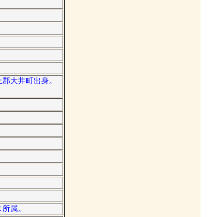
。
柄上郡大井町出身。
ス所属。