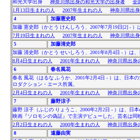
和光大学出身
神奈川県出身の和光大学の出身者
全
1月13日生まれの人
2007年生まれの人
神奈川県出身
4
加藤憲史郎
加藤 憲史郎（かとう けんしろう、2007年7月19日[2]
7月19日生まれの人
2007年生まれの人
神奈川県出身
5
加藤清史郎
加藤 清史郎（かとう せいしろう、2001年8月4日 - ）
8月4日生まれの人
2001年生まれの人
神奈川県出身の
6
春名風花
春名 風花（はるな ふうか、2001年2月4日 - ）は、
ロダクション・エース所属。
2月4日生まれの人
2001年生まれの人
神奈川県出身の
7
藤野涼子
藤野 涼子（ふじの りょうこ、2000年2月2日 - ）は
映画『ソロモンの偽証』で主演デビューした。芸名は同映画で演
2月2日生まれの人
2000年生まれの人
神奈川県出身の
8
遠藤由実