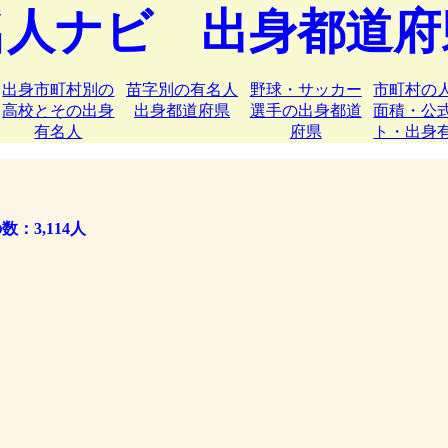
名人ナビ 出身都道府
出身市町村別の
苗字別の有名人
野球・サッカー
市町村の
高校とその出身
出身都道府県
選手の出身都道
面積・公
有名人
府県
ト・出身
3,114人