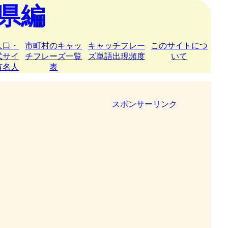
県編
人口・
市町村のキャッ
キャッチフレー
このサイトにつ
式サイ
チフレーズ一覧
ズ単語出現頻度
いて
有名人
表
スポンサーリンク