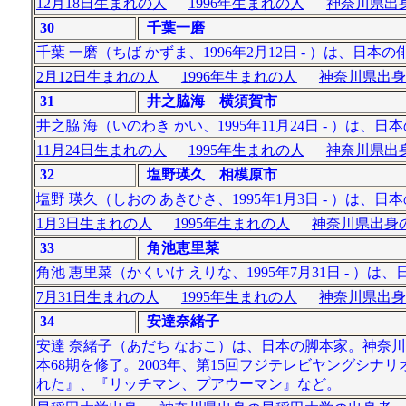
12月18日生まれの人
1996年生まれの人
神奈川県出身
30
千葉一磨
千葉 一磨（ちば かずま、1996年2月12日 - ）は、日本
2月12日生まれの人
1996年生まれの人
神奈川県出身
31
井之脇海 横須賀市
井之脇 海（いのわき かい、1995年11月24日 - ）
11月24日生まれの人
1995年生まれの人
神奈川県出身
32
塩野瑛久 相模原市
塩野 瑛久（しおの あきひさ、1995年1月3日 - ）は、日
1月3日生まれの人
1995年生まれの人
神奈川県出身の
33
角池恵里菜
角池 恵里菜（かくいけ えりな、1995年7月31日 - ）
7月31日生まれの人
1995年生まれの人
神奈川県出身
34
安達奈緒子
安達 奈緒子（あだち なおこ）は、日本の脚本家。神奈川
本68期を修了。2003年、第15回フジテレビヤングシ
れた』、『リッチマン、プアウーマン』など。