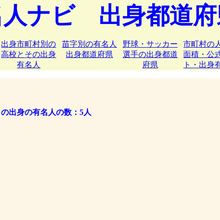
名人ナビ 出身都道府
出身市町村別の
苗字別の有名人
野球・サッカー
市町村の
高校とその出身
出身都道府県
選手の出身都道
面積・公
有名人
府県
ト・出身
の出身の有名人の数：5人