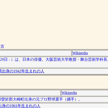
狂言
Wikipedia
0月29日 - ）は、日本の俳優。大阪芸術大学教授・舞台芸術学科
県出身の1942年生まれの人
Wikipedia
鹿児島県曽於郡大崎町出身の元プロ野球選手（捕手）。
身の1961年生まれの人