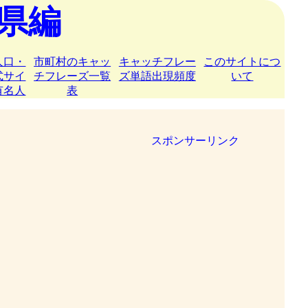
県編
人口・
市町村のキャッ
キャッチフレー
このサイトにつ
式サイ
チフレーズ一覧
ズ単語出現頻度
いて
有名人
表
スポンサーリンク