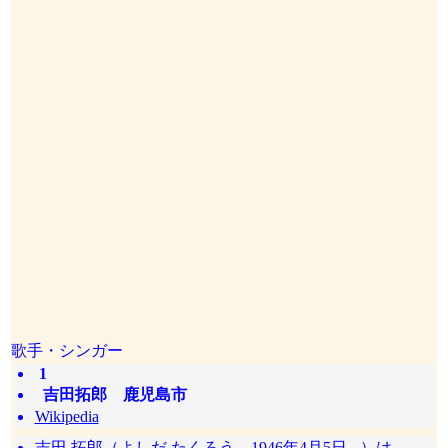
歌手・シンガー
1
吉田拓郎 鹿児島市
Wikipedia
吉田 拓郎（よしだ たくろう、1946年4月5日 - ）は、