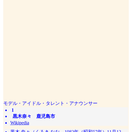
モデル・アイドル・タレント・アナウンサー
1
黒木奈々 鹿児島市
Wikipedia
黒木 奈々（くろき なな、1982年（昭和57年）11月12