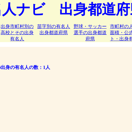
名人ナビ 出身都道府
出身市町村別の
苗字別の有名人
野球・サッカー
市町村の
高校とその出身
出身都道府県
選手の出身都道
面積・公
有名人
府県
ト・出身
出身の有名人の数：1人