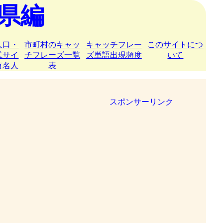
県編
人口・
市町村のキャッ
キャッチフレー
このサイトにつ
式サイ
チフレーズ一覧
ズ単語出現頻度
いて
有名人
表
スポンサーリンク