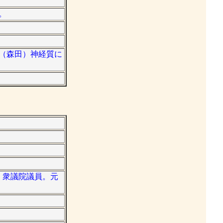
。
医。（森田）神経質に
員・衆議院議員。元