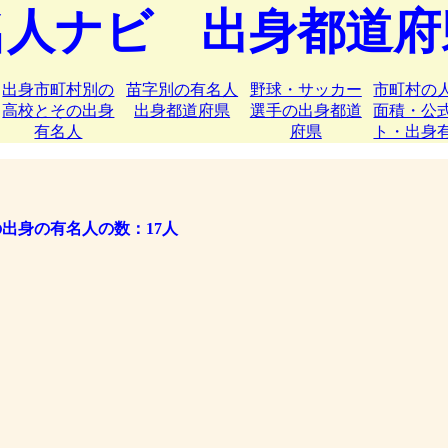
名人ナビ 出身都道府
出身市町村別の
苗字別の有名人
野球・サッカー
市町村の
高校とその出身
出身都道府県
選手の出身都道
面積・公
有名人
府県
ト・出身
出身の有名人の数：17人