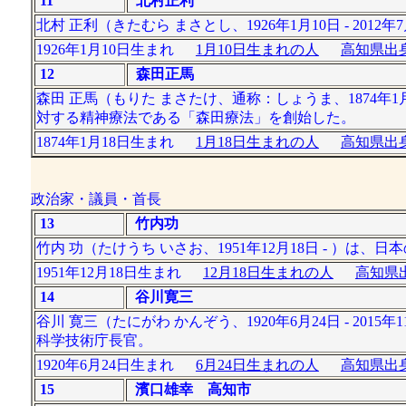
11
北村正利
北村 正利（きたむら まさとし、1926年1月10日 - 2
1926年1月10日生まれ
1月10日生まれの人
高知県出身
12
森田正馬
森田 正馬（もりた まさたけ、通称：しょうま、1874年1
対する精神療法である「森田療法」を創始した。
1874年1月18日生まれ
1月18日生まれの人
高知県出身
政治家・議員・首長
13
竹内功
竹内 功（たけうち いさお、1951年12月18日 - ）
1951年12月18日生まれ
12月18日生まれの人
高知県出
14
谷川寛三
谷川 寛三（たにがわ かんぞう、1920年6月24日 - 2
科学技術庁長官。
1920年6月24日生まれ
6月24日生まれの人
高知県出身
15
濱口雄幸 高知市