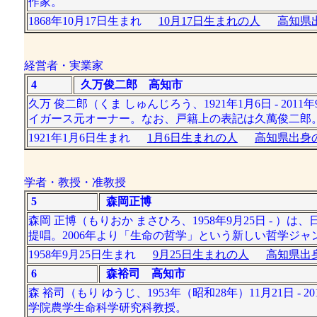
作家。
1868年10月17日生まれ
10月17日生まれの人
高知県出
経営者・実業家
4
久万俊二郎 高知市
久万 俊二郎（くま しゅんじろう、1921年1月6日 - 
イガース元オーナー。なお、戸籍上の表記は久萬俊二郎
1921年1月6日生まれ
1月6日生まれの人
高知県出身の
学者・教授・准教授
5
森岡正博
森岡 正博（もりおか まさひろ、1958年9月25日 -
提唱。2006年より「生命の哲学」という新しい哲学ジャ
1958年9月25日生まれ
9月25日生まれの人
高知県出身
6
森裕司 高知市
森 裕司（もり ゆうじ、1953年（昭和28年）11月21日 
学院農学生命科学研究科教授。