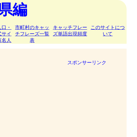
県編
人口・
市町村のキャッ
キャッチフレー
このサイトにつ
式サイ
チフレーズ一覧
ズ単語出現頻度
いて
有名人
表
スポンサーリンク