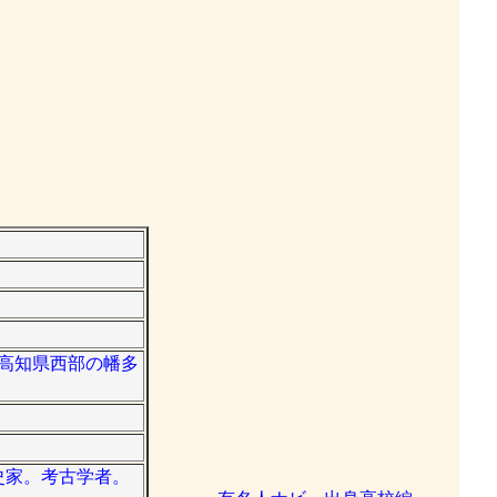
る。高知県西部の幡多
郷土史家。考古学者。