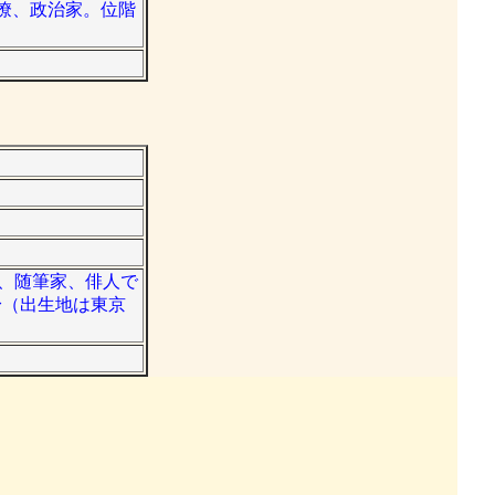
蔵官僚、政治家。位階
学者、随筆家、俳人で
身（出生地は東京