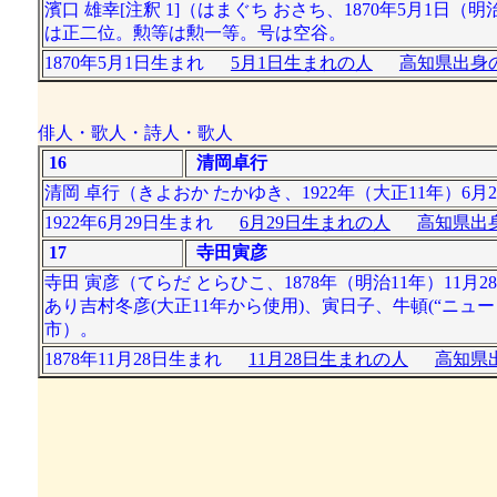
濱口 雄幸[注釈 1]（はまぐち おさち、1870年5月1日（
は正二位。勲等は勲一等。号は空谷。
1870年5月1日生まれ
5月1日生まれの人
高知県出身の
俳人・歌人・詩人・歌人
16
清岡卓行
清岡 卓行（きよおか たかゆき、1922年（大正11年）6月2
1922年6月29日生まれ
6月29日生まれの人
高知県出身
17
寺田寅彦
寺田 寅彦（てらだ とらひこ、1878年（明治11年）11月2
あり吉村冬彦(大正11年から使用)、寅日子、牛頓(“ニュ
市）。
1878年11月28日生まれ
11月28日生まれの人
高知県出