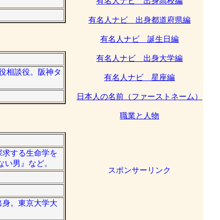
有名人ナビ 出身高校編
有名人ナビ 出身都道府県編
有名人ナビ 誕生日編
有名人ナビ 出身大学編
取締役相談役。阪神タ
有名人ナビ 星座編
日本人の名前（ファーストネーム）
職業と人物
に探求する生命学を
じない男』など。
スポンサーリンク
県出身。東京大学大