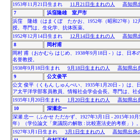
1953年11月21日生まれ
11月21日生まれの人
高知県出
7
浜窪隆雄 室戸市
浜窪 隆雄（はまくぼ たかお、1952年（昭和27年）1
授。専門は、生化学、抗体医薬。
1952年12月14日生まれ
12月14日生まれの人
高知県出
8
岡村甫
岡村 甫（おかむら はじめ、1938年9月18日 - ）
名誉教授。
1938年9月18日生まれ
9月18日生まれの人
高知県出身
9
公文俊平
公文 俊平（くもん しゅんぺい、1935年1月20日 -
ア太平洋学部客員教員、情報社会学会会長。専門は、社
1935年1月20日生まれ
1月20日生まれの人
高知県出身
10
深瀬忠一
深瀬 忠一（ふかせ ただかず、1927年3月1日 - 201
年）（学位論文「衆議院の解散 : 比較憲法史的考察」）
1927年3月1日生まれ
3月1日生まれの人
高知県出身の