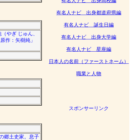
有名人ナビ 出身高校編
有名人ナビ 出身都道府県編
有名人ナビ 誕生日編
純（やぎ じゅん、
有名人ナビ 出身大学編
羊／原作：矢樹純」
有名人ナビ 星座編
日本人の名前（ファーストネーム）
職業と人物
スポンサーリンク
市の郷土史家。息子