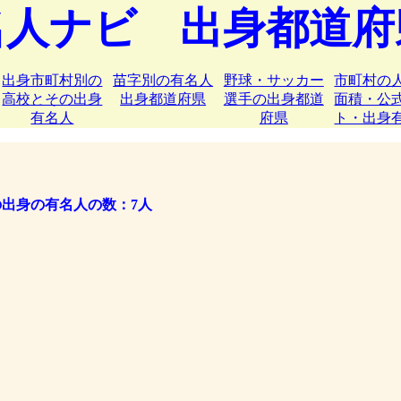
名人ナビ 出身都道府
出身市町村別の
苗字別の有名人
野球・サッカー
市町村の
高校とその出身
出身都道府県
選手の出身都道
面積・公
有名人
府県
ト・出身
出身の有名人の数：7人