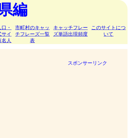
県編
人口・
市町村のキャッ
キャッチフレー
このサイトにつ
式サイ
チフレーズ一覧
ズ単語出現頻度
いて
有名人
表
スポンサーリンク