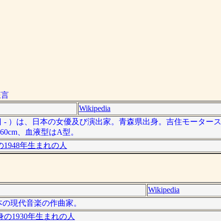
狂言
Wikipedia
月8日 - ）は、日本の女優及び演出家。青森県出身。吉住モーター
0cm、血液型はA型。
1948年生まれの人
Wikipedia
は日本の現代音楽の作曲家。
の1930年生まれの人