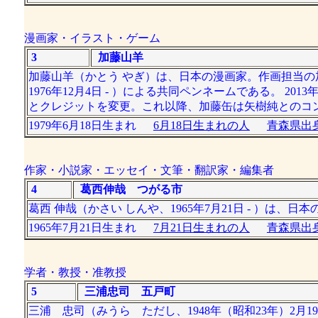
漫画家・イラスト・ゲーム
3
加藤山羊
加藤山羊（かとう やぎ）は、日本の漫画家。作画担当の加藤
1976年12月4日 - ）による共同ペンネームである。 
とクレジットを変更。これ以降、加藤缶は矢樹純とのコ
1979年6月18日生まれ
6月18日生まれの人
青森県出身
作家・小説家・エッセイ・文筆・翻訳家・編集者
4
葛西伸哉 つがる市
葛西 伸哉（かさい しんや、1965年7月21日 - ）は
1965年7月21日生まれ
7月21日生まれの人
青森県出身
学者・教授・准教授
5
三浦忠司 五戸町
三浦 忠司（みうら ただし、1948年（昭和23年）2月