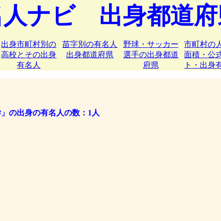
名人ナビ 出身都道府
出身市町村別の
苗字別の有名人
野球・サッカー
市町村の
高校とその出身
出身都道府県
選手の出身都道
面積・公
有名人
府県
ト・出身
」の出身の有名人の数：1人