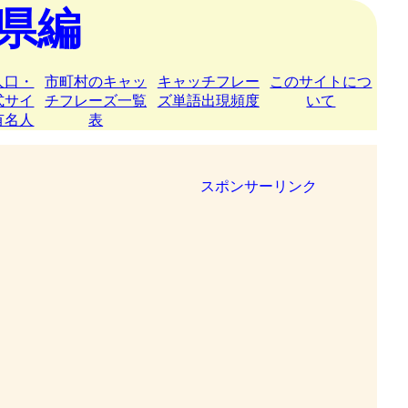
県編
人口・
市町村のキャッ
キャッチフレー
このサイトにつ
式サイ
チフレーズ一覧
ズ単語出現頻度
いて
有名人
表
スポンサーリンク