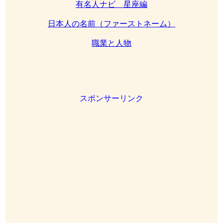
有名人ナビ 星座編
日本人の名前（ファーストネーム）
職業と人物
スポンサーリンク