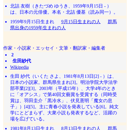
北詰 友樹（きたづめ ゆうき、1959年9月15日 - ）
は、日本の元俳優。本名・北詰 優基（読み同一）。
1959年9月15日生まれ
9月15日生まれの人
群馬
県出身の1959年生まれの人
作家・小説家・エッセイ・文筆・翻訳家・編集者
2
生田紗代
Wikipedia
生田 紗代（いくた さよ、1981年8月13日[2] - ）は、
日本の小説家。群馬県生まれ[3]。明治学院大学法学
部卒業[2][3]。2003年（平成15年）、大学4年のとき
に「オアシス」で第40回文藝賞を受賞する（同時受
賞は、羽田圭介「黒冷水」、伏見憲明「魔女の息
子」）[4][5]。主に青春小説を発表している[6]。純文
学にとどまらず、大衆小説も発表するなど、活躍の
場を広げている。
1981年8月13日生まれ
8月13日生まれの人
群馬