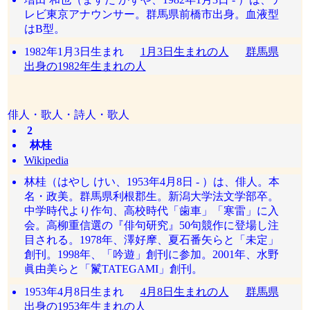
レビ東京アナウンサー。群馬県前橋市出身。血液型
はB型。
1982年1月3日生まれ
1月3日生まれの人
群馬県
出身の1982年生まれの人
俳人・歌人・詩人・歌人
2
林桂
Wikipedia
林桂（はやし けい、1953年4月8日 - ）は、俳人。本
名・政美。群馬県利根郡生。新潟大学法文学部卒。
中学時代より作句、高校時代「歯車」「寒雷」に入
会。高柳重信選の『俳句研究』50句競作に登場し注
目される。1978年、澤好摩、夏石番矢らと「未定」
創刊。1998年、「吟遊」創刊に参加。2001年、水野
眞由美らと「鬣TATEGAMI」創刊。
1953年4月8日生まれ
4月8日生まれの人
群馬県
出身の1953年生まれの人