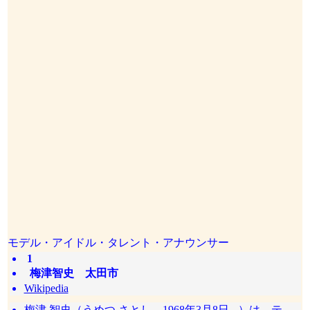
モデル・アイドル・タレント・アナウンサー
1
梅津智史 太田市
Wikipedia
梅津 智史（うめつ さとし、1968年3月8日 - ）は、テ