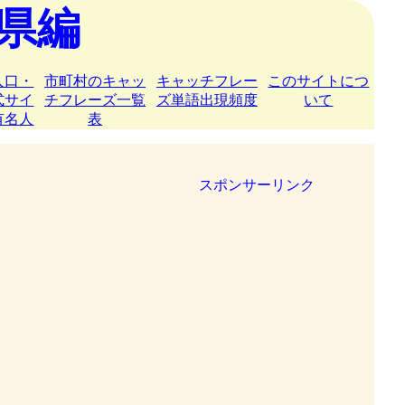
県編
人口・
市町村のキャッ
キャッチフレー
このサイトにつ
式サイ
チフレーズ一覧
ズ単語出現頻度
いて
有名人
表
スポンサーリンク