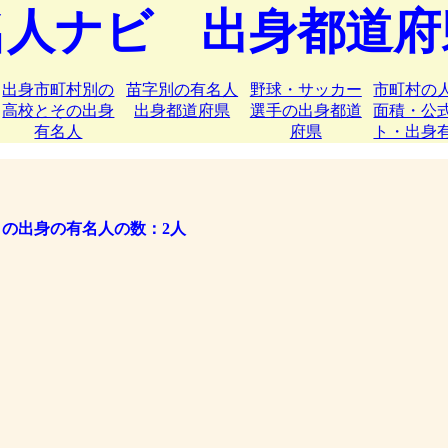
名人ナビ 出身都道府
出身市町村別の
苗字別の有名人
野球・サッカー
市町村の
高校とその出身
出身都道府県
選手の出身都道
面積・公
有名人
府県
ト・出身
の出身の有名人の数：2人