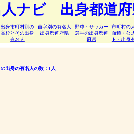
名人ナビ 出身都道府
出身市町村別の
苗字別の有名人
野球・サッカー
市町村の
高校とその出身
出身都道府県
選手の出身都道
面積・公
有名人
府県
ト・出身
の出身の有名人の数：1人