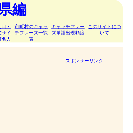
県編
人口・
市町村のキャッ
キャッチフレー
このサイトにつ
式サイ
チフレーズ一覧
ズ単語出現頻度
いて
有名人
表
スポンサーリンク