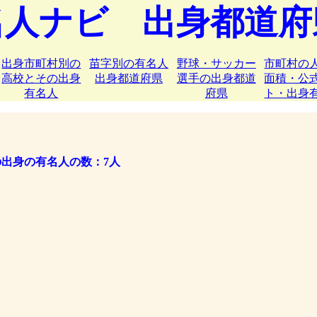
名人ナビ 出身都道府
出身市町村別の
苗字別の有名人
野球・サッカー
市町村の
高校とその出身
出身都道府県
選手の出身都道
面積・公
有名人
府県
ト・出身
出身の有名人の数：7人