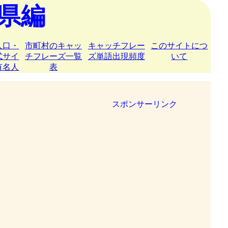
県編
人口・
市町村のキャッ
キャッチフレー
このサイトにつ
式サイ
チフレーズ一覧
ズ単語出現頻度
いて
有名人
表
スポンサーリンク