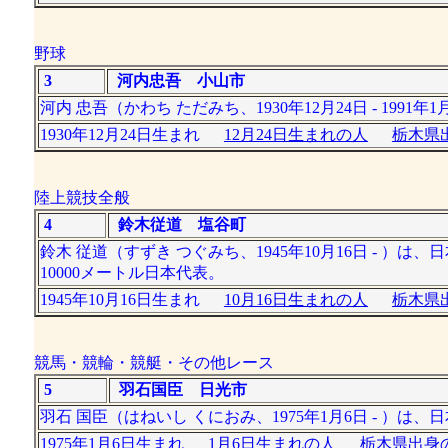
野球
3
河内忠吾 小山市
河内 忠吾（かわち ただみち、1930年12月24日 - 1
1930年12月24日生まれ
12月24日生まれの人
栃木県出
陸上競技全般
4
鈴木従道 塩谷町
鈴木 従道（すずき つぐみち、1945年10月16日 - 
10000メートル日本代表。
1945年10月16日生まれ
10月16日生まれの人
栃木県出
競馬・競輪・競艇・その他レース
5
羽石国臣 日光市
羽石 国臣（はねいし くにおみ、1975年1月6日 - ）
1975年1月6日生まれ
1月6日生まれの人
栃木県出身の