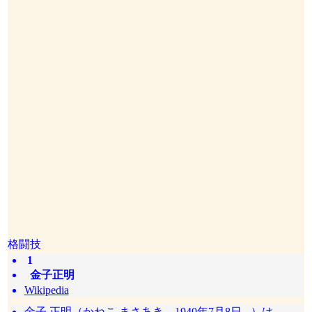
格闘技
1
金子正明
Wikipedia
金子 正明（かねこ まさあき、1940年7月8日 - ）は、