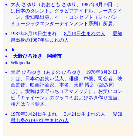
大友 さゆり（おおとも さゆり、1987年8月19日 - ）
は日本のタレント、グラビアアイドル、レースクイ
ーン。愛知県出身。イー・コンセプト（ジャパン・
ミュージックエンターテインメント系列）所属。
1987年8月19日生まれ
8月19日生まれの人
愛知
県出身の1987年生まれの人
6
天野ひろゆき 岡崎市
Wikipedia
天野 ひろゆき（あまの ひろゆき、1970年3月24日 -
）は、日本のお笑い芸人、俳優、声優、司会者、映
画監督、映画評論家。本名、天野 博之（読み同
じ）。愛称は天野っち（アマノッチ）。お笑いコン
ビ「キャイ〜ン」のツッコミおよびネタ作り担当。
相方はウド鈴木。
1970年3月24日生まれ
3月24日生まれの人
愛知
県出身の1970年生まれの人