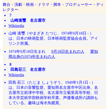
舞台・演劇・映画・ドラマ・脚本・プロデューサー・ディ
レクター
7
山崎達璽 名古屋市
Wikipedia
山崎 達璽（やまざき たつじ、1974年9月18日 - ）
は、日本の映画監督。日本映画監督協会会員。アイ
リンク所属。
1974年9月18日生まれ
9月18日生まれの人
愛知
県出身の1974年生まれの人
8
田島荘三 名古屋市
Wikipedia
田島 莊三（たじま しょうぞう、1940年1月1日 - ）
は、日本の音響監督。愛知県名古屋市中区出身。名
古屋市立前津中学校、名古屋市立菊里高等学校、日
本大学芸術学部映画学科卒業。声優養成所の講師も
している。趣味は海水魚鑑賞。