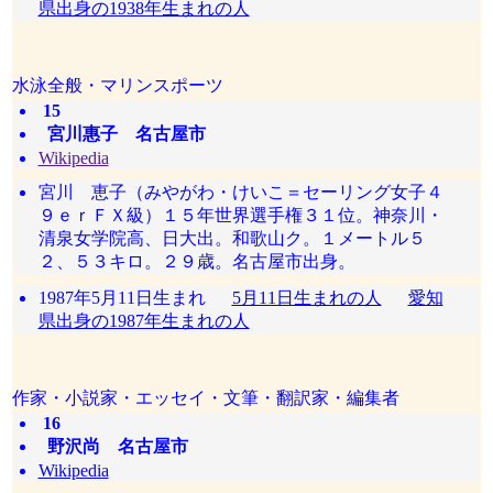
県出身の1938年生まれの人
水泳全般・マリンスポーツ
15
宮川惠子 名古屋市
Wikipedia
宮川 恵子（みやがわ・けいこ＝セーリング女子４
９ｅｒＦＸ級）１５年世界選手権３１位。神奈川・
清泉女学院高、日大出。和歌山ク。１メートル５
２、５３キロ。２９歳。名古屋市出身。
1987年5月11日生まれ
5月11日生まれの人
愛知
県出身の1987年生まれの人
作家・小説家・エッセイ・文筆・翻訳家・編集者
16
野沢尚 名古屋市
Wikipedia