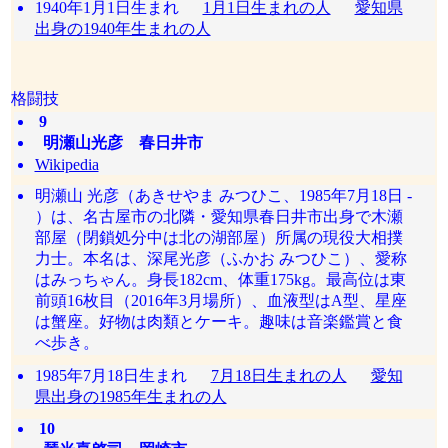
1940年1月1日生まれ
1月1日生まれの人
愛知県
出身の1940年生まれの人
格闘技
9
明瀬山光彦 春日井市
Wikipedia
明瀬山 光彦（あきせやま みつひこ、1985年7月18日 -
）は、名古屋市の北隣・愛知県春日井市出身で木瀬
部屋（閉鎖処分中は北の湖部屋）所属の現役大相撲
力士。本名は、深尾光彦（ふかお みつひこ）、愛称
はみっちゃん。身長182cm、体重175kg。最高位は東
前頭16枚目（2016年3月場所）、血液型はA型、星座
は蟹座。好物は肉類とケーキ。趣味は音楽鑑賞と食
べ歩き。
1985年7月18日生まれ
7月18日生まれの人
愛知
県出身の1985年生まれの人
10