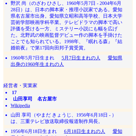
野沢 尚（のざわ ひさし、1960年5月7日 - 2004年6月
28日）は、日本の脚本家・推理小説家である。愛知
県名古屋市出身。愛知県立昭和高等学校、日本大学
芸術学部映画学科卒業。テレビドラマの脚本で高い
評価を受ける一方、ミステリー小説にも幅を広げ
た。北野武の映画監督デビュー作の脚本を手掛けた
ことでも知られている。1998年、『眠れる森』『結
婚前夜』で第17回向田邦子賞受賞。
1960年5月7日生まれ
5月7日生まれの人
愛知県
出身の1960年生まれの人
経営者・実業家
17
山田享司 名古屋市
Wikipedia
山田 享司（やまだ きょうじ、1956年6月18日 - ）
は、三重テレビ放送取締役報道制作局長。
1956年6月18日生まれ
6月18日生まれの人
愛知