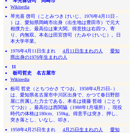
琴光喜啓司 岡崎市
Wikipedia
琴光喜 啓司（ことみつき けいじ、1976年4月11日 -
）は、愛知県岡崎市出身（出生地は豊田市）で元大
相撲力士。最高位は東大関。得意技は右四つ、寄
り、内無双。本名は田宮啓司（たみや けいじ）。日
本大学卒業。
1976年4月11日生まれ
4月11日生まれの人
愛知
県出身の1976年生まれの人
11
栃司哲史 名古屋市
Wikipedia
栃司 哲史（とちつかさ てつお、1958年4月25日- ）
は、愛知県名古屋市中川区出身で、かつて春日野部
屋に所属した力士である。本名は後藤 哲雄（ごとう
てつお）。最高位は西関脇（1988年1月場所）。現役
時代の体格は180cm、159kg。得意手は突き、押し、
突き落とし、いなし、叩き。
1958年4月25日生まれ
4月25日生まれの人
愛知