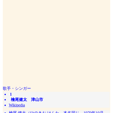
歌手・シンガー
1
檜尾健太 津山市
Wikipedia
檜尾 健太（ひのきお けんた、本名同じ。1979年10月