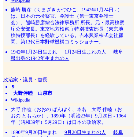
Wikipedia
熊崎 勝彦（くまざき かつひこ、1942年1月24日 - ）
は、日本の元検察官、弁護士（第一東京弁護士
会）、熊崎勝彦綜合法律事務所 所長。元・最高検察
庁公安部長。東京地方検察庁特別捜査部長（東京地
検特捜部長）を経験している。吉本興業株式会社顧
問。第13代日本野球機構コミッショナー。
1942年1月24日生まれ
1月24日生まれの人
岐阜
県出身の1942年生まれの人
政治家・議員・首長
9
大野伴睦 山県市
Wikipedia
大野 伴睦（おおの ばんぼく、本名：大野 伴睦（お
おの ともちか）、1890年（明治23年）9月20日 - 1964
年（昭和39年）5月29日）は日本の政治家。
1890年9月20日生まれ
9月20日生まれの人
岐阜