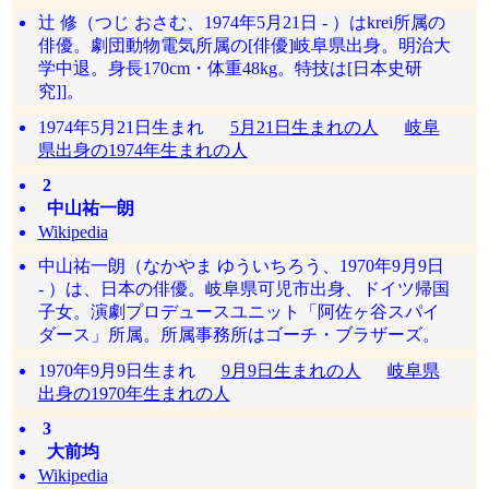
辻 修（つじ おさむ、1974年5月21日 - ）はkrei所属の
俳優。劇団動物電気所属の[俳優]岐阜県出身。明治大
学中退。身長170cm・体重48kg。特技は[日本史研
究]]。
1974年5月21日生まれ
5月21日生まれの人
岐阜
県出身の1974年生まれの人
2
中山祐一朗
Wikipedia
中山祐一朗（なかやま ゆういちろう、1970年9月9日
- ）は、日本の俳優。岐阜県可児市出身、ドイツ帰国
子女。演劇プロデュースユニット「阿佐ヶ谷スパイ
ダース」所属。所属事務所はゴーチ・ブラザーズ。
1970年9月9日生まれ
9月9日生まれの人
岐阜県
出身の1970年生まれの人
3
大前均
Wikipedia