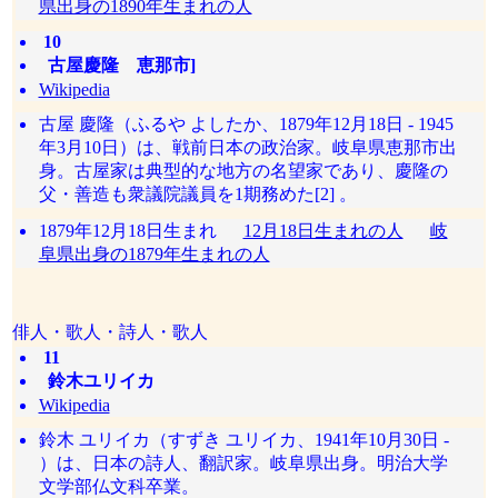
県出身の1890年生まれの人
10
古屋慶隆 恵那市]
Wikipedia
古屋 慶隆（ふるや よしたか、1879年12月18日 - 1945
年3月10日）は、戦前日本の政治家。岐阜県恵那市出
身。古屋家は典型的な地方の名望家であり、慶隆の
父・善造も衆議院議員を1期務めた[2] 。
1879年12月18日生まれ
12月18日生まれの人
岐
阜県出身の1879年生まれの人
俳人・歌人・詩人・歌人
11
鈴木ユリイカ
Wikipedia
鈴木 ユリイカ（すずき ユリイカ、1941年10月30日 -
）は、日本の詩人、翻訳家。岐阜県出身。明治大学
文学部仏文科卒業。