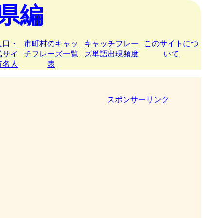
県編
人口・
市町村のキャッ
キャッチフレー
このサイトにつ
式サイ
チフレーズ一覧
ズ単語出現頻度
いて
有名人
表
スポンサーリンク