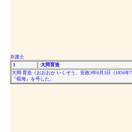
弁護士
1
大岡育造
大岡 育造（おおおか いくぞう、安政3年6月3日（1856年7
『硯海』を号した。