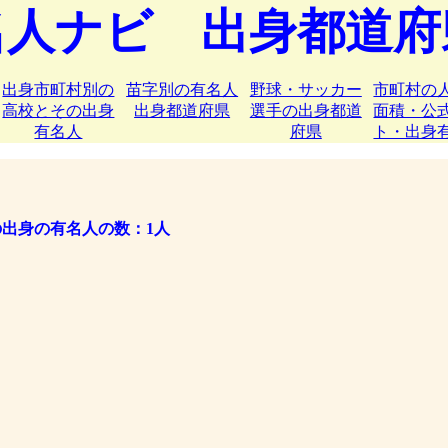
名人ナビ 出身都道府
出身市町村別の
苗字別の有名人
野球・サッカー
市町村の
高校とその出身
出身都道府県
選手の出身都道
面積・公
有名人
府県
ト・出身
出身の有名人の数：1人