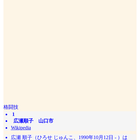
格闘技
1
広瀬順子 山口市
Wikipedia
広瀬 順子（ひろせ じゅんこ、1990年10月12日 - ）は