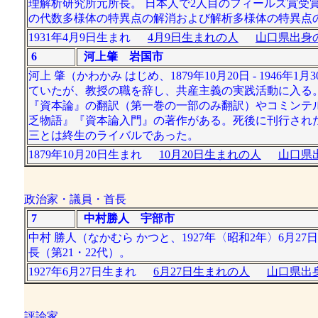
理解析研究所元所長。 日本人で2人目のフィールズ賞受
の代数多様体の特異点の解消および解析多様体の特異点
1931年4月9日生まれ
4月9日生まれの人
山口県出身の
6
河上肇 岩国市
河上 肇（かわかみ はじめ、1879年10月20日 - 19
ていたが、教授の職を辞し、共産主義の実践活動に入る
『資本論』の翻訳（第一巻の一部のみ翻訳）やコミンテ
乏物語』『資本論入門』の著作がある。死後に刊行され
三とは終生のライバルであった。
1879年10月20日生まれ
10月20日生まれの人
山口県出
政治家・議員・首長
7
中村勝人 宇部市
中村 勝人（なかむら かつと、1927年〈昭和2年〉6月27
長（第21・22代）。
1927年6月27日生まれ
6月27日生まれの人
山口県出身
評論家