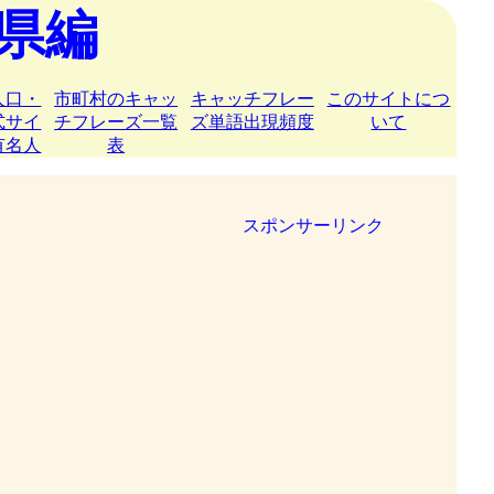
県編
人口・
市町村のキャッ
キャッチフレー
このサイトにつ
式サイ
チフレーズ一覧
ズ単語出現頻度
いて
有名人
表
スポンサーリンク