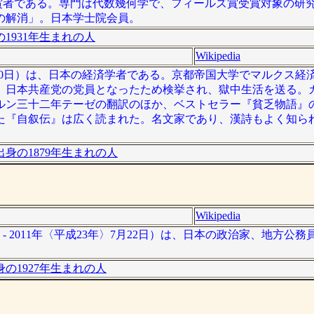
賞者である。専門は代数幾何学で、フィールズ賞受賞対象の研究
の解消」。日本学士院会員。
1931年生まれの人
Wikipedia
46年1月30日）は、日本の経済学者である。京都帝国大学でマルクス
。日本共産党の党員となったため検挙され、獄中生活を送る。
ルン三十二年テーゼの翻訳のほか、ベストセラー『貧乏物語』
た『自叙伝』は広く読まれた。名文家であり、漢詩もよく知ら
身の1879年生まれの人
Wikipedia
日 - 2011年〈平成23年〉7月22日）は、日本の政治家、地方公
の1927年生まれの人