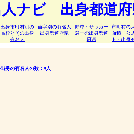
名人ナビ 出身都道府
出身市町村別の
苗字別の有名人
野球・サッカー
市町村の
高校とその出身
出身都道府県
選手の出身都道
面積・公
有名人
府県
ト・出身
出身の有名人の数：9人