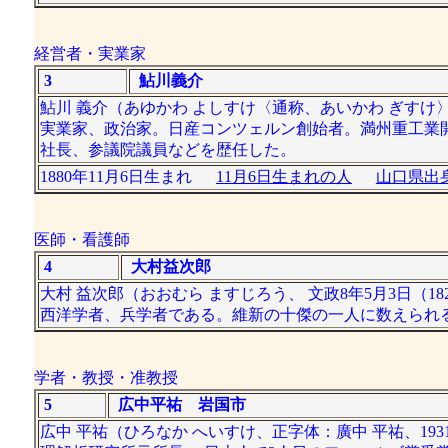
経営者・実業家
3
鮎川義介
鮎川 義介（あゆかわ よしすけ〈通称、あいかわ ぎすけ〉[2][3
実業家、政治家。日産コンツェルン創始者。満州重工業
社長、参議院議員などを歴任した。
1880年11月6日生まれ
11月6日生まれの人
山口県出身
医師・看護師
4
大村益次郎
大村 益次郎（おおむら ますじろう、 文政8年5月3日（182
西洋学者、兵学者である。維新の十傑の一人に数えられ
学者・教授・准教授
5
広中平祐 岩国市
広中 平祐（ひろなか へいすけ、正字体：廣中 平祐、19