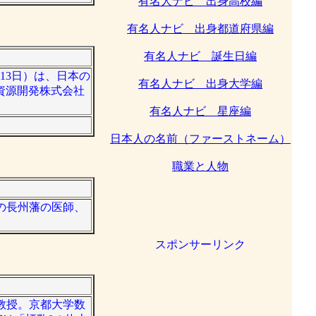
有名人ナビ 出身高校編
有名人ナビ 出身都道府県編
有名人ナビ 誕生日編
2月13日）は、日本の
有名人ナビ 出身大学編
資源開発株式会社
有名人ナビ 星座編
日本人の名前（ファーストネーム）
職業と人物
末期の長州藩の医師、
スポンサーリンク
元教授。京都大学数