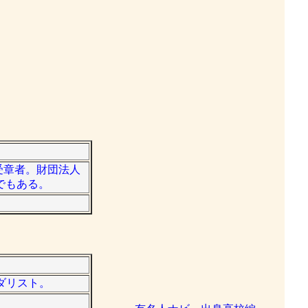
章受章者。財団法人
でもある。
メダリスト。