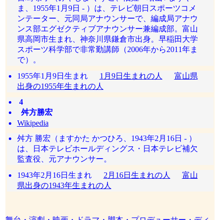
ま、1955年1月9日 - ）は、テレビ朝日スポーツコメ
ンテーター、元同局アナウンサーで、編成局アナウ
ンス部エグゼクティブアナウンサー兼編成部。富山
県高岡市生まれ、神奈川県鎌倉市出身。早稲田大学
スポーツ科学部で非常勤講師（2006年から2011年ま
で）。
1955年1月9日生まれ
1月9日生まれの人
富山県
出身の1955年生まれの人
4
舛方勝宏
Wikipedia
舛方 勝宏（ますかた かつひろ、1943年2月16日 - ）
は、日本テレビホールディングス・日本テレビ補欠
監査役、元アナウンサー。
1943年2月16日生まれ
2月16日生まれの人
富山
県出身の1943年生まれの人
舞台・演劇・映画・ドラマ・脚本・プロデューサー・ディ