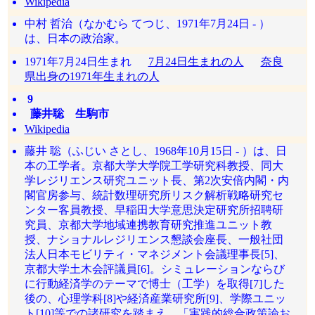
Wikipedia
中村 哲治（なかむら てつじ、1971年7月24日 - ）
は、日本の政治家。
1971年7月24日生まれ
7月24日生まれの人
奈良
県出身の1971年生まれの人
9
藤井聡 生駒市
Wikipedia
藤井 聡（ふじい さとし、1968年10月15日 - ）は、日
本の工学者。京都大学大学院工学研究科教授、同大
学レジリエンス研究ユニット長、第2次安倍内閣・内
閣官房参与、統計数理研究所リスク解析戦略研究セ
ンター客員教授、早稲田大学意思決定研究所招聘研
究員、京都大学地域連携教育研究推進ユニット教
授、ナショナルレジリエンス懇談会座長、一般社団
法人日本モビリティ・マネジメント会議理事長[5]、
京都大学土木会評議員[6]。シミュレーションならび
に行動経済学のテーマで博士（工学）を取得[7]した
後の、心理学科[8]や経済産業研究所[9]、学際ユニッ
ト[10]等での諸研究を踏まえ、「実践的総合政策論お