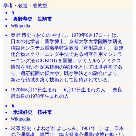
学者・教授・准教授
5
奥野恭史 生駒市
Wikipedia
奥野 恭史（おくの やすし、1970年6月17日 - ）は、
日本の化学者、薬学博士。京都大学大学院医学研究
科臨床システム腫瘍学特定教授（寄附講座）。 新規
化合物スクリーニング手法である相互作用マシンラ
ーニング法 (CGBDD) を開発。ケミカルゲノミクス
情報を用いた探索技術の実用化としては世界初であ
り、適応範囲の拡大や、既存手法との融合により、
新たな領域を築く技術として期待されている。
1970年6月17日生まれ
6月17日生まれの人
奈良
県出身の1970年生まれの人
6
米澤好史 桜井市
Wikipedia
米澤 好史（よねざわ よしふみ、1961年 - ）は、日本
の心理学者。専門は、臨床発達心理学(攻撃行動・い