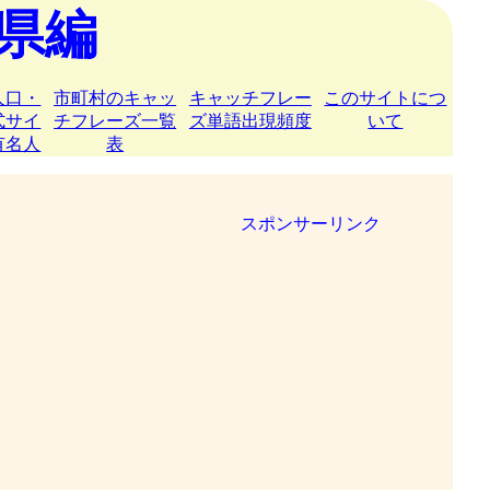
県編
人口・
市町村のキャッ
キャッチフレー
このサイトにつ
式サイ
チフレーズ一覧
ズ単語出現頻度
いて
有名人
表
スポンサーリンク