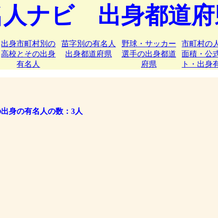
名人ナビ 出身都道府
出身市町村別の
苗字別の有名人
野球・サッカー
市町村の
高校とその出身
出身都道府県
選手の出身都道
面積・公
有名人
府県
ト・出身
出身の有名人の数：3人