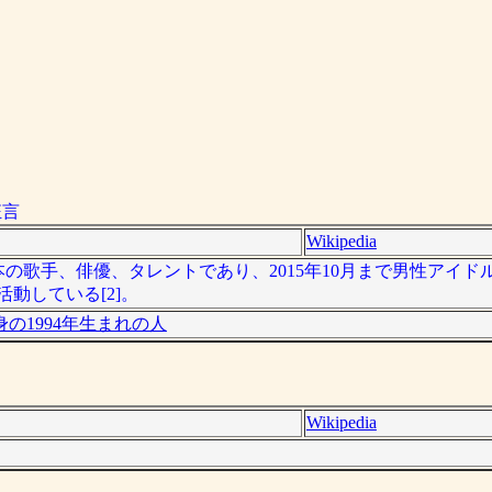
狂言
Wikipedia
、日本の歌手、俳優、タレントであり、2015年10月まで男性アイド
動している[2]。
の1994年生まれの人
Wikipedia