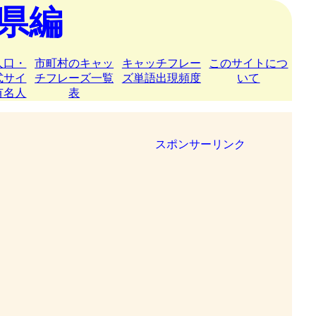
県編
人口・
市町村のキャッ
キャッチフレー
このサイトにつ
式サイ
チフレーズ一覧
ズ単語出現頻度
いて
有名人
表
スポンサーリンク