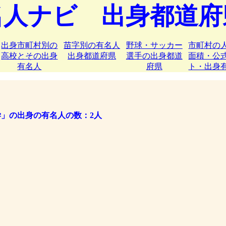
名人ナビ 出身都道府
出身市町村別の
苗字別の有名人
野球・サッカー
市町村の
高校とその出身
出身都道府県
選手の出身都道
面積・公
有名人
府県
ト・出身
」の出身の有名人の数：2人