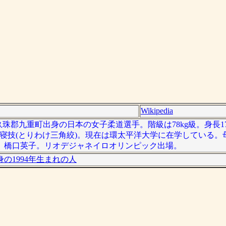
Wikipedia
分県玖珠郡九重町出身の日本の女子柔道選手。階級は78kg級。身長1
寝技(とりわけ三角絞)。現在は環太平洋大学に在学している。
）橋口英子。リオデジャネイロオリンピック出場。
の1994年生まれの人