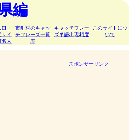
県編
人口・
市町村のキャッ
キャッチフレー
このサイトにつ
式サイ
チフレーズ一覧
ズ単語出現頻度
いて
有名人
表
スポンサーリンク