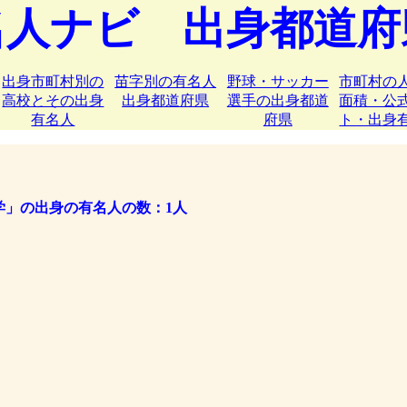
名人ナビ 出身都道府
出身市町村別の
苗字別の有名人
野球・サッカー
市町村の
高校とその出身
出身都道府県
選手の出身都道
面積・公
有名人
府県
ト・出身
学」の出身の有名人の数：1人