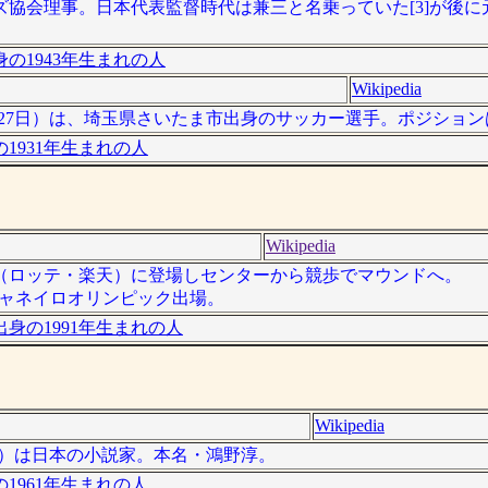
協会理事。日本代表監督時代は兼三と名乗っていた[3]が後に
の1943年生まれの人
Wikipedia
9年12月27日）は、埼玉県さいたま市出身のサッカー選手。ポジション
1931年生まれの人
Wikipedia
（ロッテ・楽天）に登場しセンターから競歩でマウンドへ。
JWI。リオデジャネイロオリンピック出場。
身の1991年生まれの人
Wikipedia
 - ）は日本の小説家。本名・鴻野淳。
1961年生まれの人