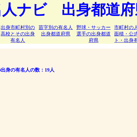
名人ナビ 出身都道府
出身市町村別の
苗字別の有名人
野球・サッカー
市町村の
高校とその出身
出身都道府県
選手の出身都道
面積・公
有名人
府県
ト・出身
出身の有名人の数：19人