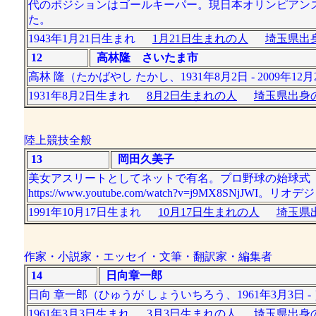
代のポジションはゴールキーパー。現日本オリンピアンズ
た。
1943年1月21日生まれ
1月21日生まれの人
埼玉県出身
12
高林隆 さいたま市
高林 隆（たかばやし たかし、1931年8月2日 - 200
1931年8月2日生まれ
8月2日生まれの人
埼玉県出身の
陸上競技全般
13
岡田久美子
美女アスリートとしてネットで有名。プロ野球の始球式
https://www.youtube.com/watch?v=j9MX8SNj
1991年10月17日生まれ
10月17日生まれの人
埼玉県出
作家・小説家・エッセイ・文筆・翻訳家・編集者
14
日向章一郎
日向 章一郎（ひゅうが しょういちろう、1961年3月3日
1961年3月3日生まれ
3月3日生まれの人
埼玉県出身の