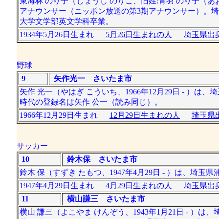
東海林 のり子（しょうじ のりこ、旧姓:青羽 のり子（あお
アナウンサー（ニッポン放送の第3期アナウンサー）。
大学文学部英文学科卒業。
1934年5月26日生まれ
5月26日生まれの人
埼玉県出身
野球
9
矢作光一 さいたま市
矢作 光一（やはぎ こういち、1966年12月29日 -
時代の登録名は矢作 公一（読み同じ）。
1966年12月29日生まれ
12月29日生まれの人
埼玉県出
サッカー
10
鈴木保 さいたま市
鈴木 保（すずき たもつ、1947年4月29日 - ）は
1947年4月29日生まれ
4月29日生まれの人
埼玉県出身
11
横山謙三 さいたま市
横山 謙三（よこやま けんぞう、1943年1月21日 -