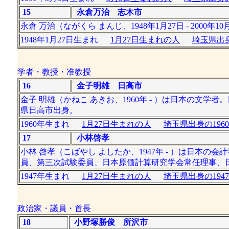
15
永倉万治 志木市
永倉 万治（ながくら まんじ、1948年1月27日 - 20
1948年1月27日生まれ
1月27日生まれの人
埼玉県出身
学者・教授・准教授
16
金子明雄 日高市
金子 明雄（かねこ あきお、1960年 - ）は日本の
県日高市出身。
1960年生まれ
1月27日生まれの人
埼玉県出身の196
17
小林啓孝
小林 啓孝（こばやし よしたか、1947年 - ）は日
員、第三次試験委員、日本原価計算研究学会常任理事、
1947年生まれ
1月27日生まれの人
埼玉県出身の194
政治家・議員・首長
18
小野塚勝俊 所沢市