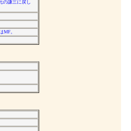
元の謙三に戻し
はMF。