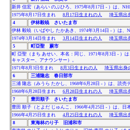
新井 信宏（あらい のぶひろ、1975年8月17日 - ）は、
1975年8月17日生まれ
8月17日生まれの人
埼玉県出身
4
伊林毅暁 さいたま市
伊林 毅暁（いばやし たかあき、1974年3月14日 - ）は
1974年3月14日生まれ
3月14日生まれの人
埼玉県出身
5
町亞聖 蕨市
町 亞聖（まち あせい、本名：同じ、1971年8月3日 
キャスター、アナウンサー）。
1971年8月3日生まれ
8月3日生まれの人
埼玉県出身の
6
三浦隆志 春日部市
三浦 隆志（みうら たかし、1968年6月28日 - ）は
1968年6月28日生まれ
6月28日生まれの人
埼玉県出身
7
豊田順子 さいたま市
豊田 順子（とよだ じゅんこ、1966年4月25日 - 
1966年4月25日生まれ
4月25日生まれの人
埼玉県出身
8
東海林のり子 旧浦和市