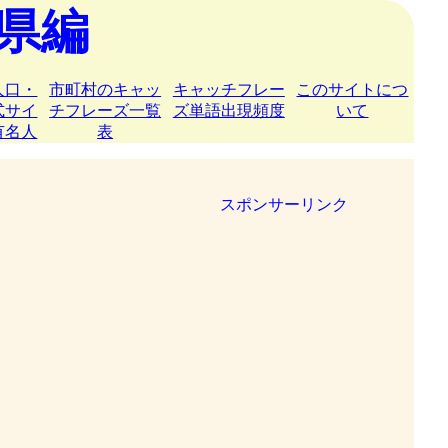
県編
人口・
市町村のキャッ
キャッチフレー
このサイトにつ
式サイ
チフレーズ一覧
ズ単語出現頻度
いて
有名人
表
スポンサーリンク