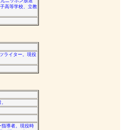
ー。元ニッポン放送
女子高等学校、立教
ーツライター。現役
者。
カー指導者。現役時